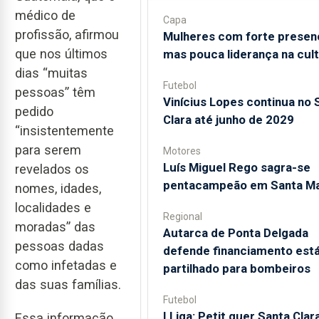
médico de
Capa
profissão, afirmou
Mulheres com forte presen
que nos últimos
mas pouca liderança na cul
dias “muitas
Futebol
pessoas” têm
Vinícius Lopes continua no 
pedido
Clara até junho de 2029
“insistentemente
para serem
Motores
Luís Miguel Rego sagra-se
revelados os
pentacampeão em Santa Ma
nomes, idades,
localidades e
Regional
moradas” das
Autarca de Ponta Delgada
pessoas dadas
defende financiamento está
como infetadas e
partilhado para bombeiros
das suas famílias.
Futebol
I Liga: Petit quer Santa Clar
Essa informação