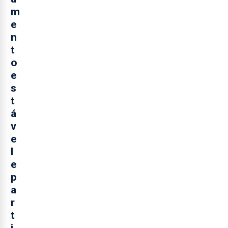
m
e
n
t
o
e
s
t
á
v
e
l
e
p
a
r
t