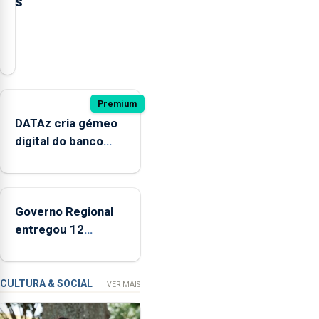
s
O
presidente
da
Câmara
Municipal
Premium
de
DATAz cria gémeo
Ponta
digital do banco
Delgada
Condor para prever
defendeu
impactos no
a
ecossistema
criação
Governo Regional
de
entregou 12
um
apartamentos na
modelo
freguesia da Maia
de
CULTURA & SOCIAL
VER MAIS
financiamento
para