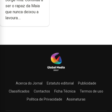
dedicação, gosto e
ser o rapaz da Maia
muita paixão”
que nunca deixou a
lavoura....
Acerca do Jornal
Estatuto editorial
Publicidade
Classificados
Contactos
Ficha Técnica
Termos de uso
Política de Privacidade
Assinaturas