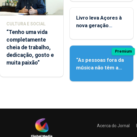
instrumentos
Livro leva Açores à
CULTURA E SOCIAL
nova geração
“Tenho uma vida
açordescendente
completamente
cheia de trabalho,
Premium
dedicação, gosto e
“As pessoas fora da
muita paixão”
música não têm a
noção do quão difícil
é produzir uma
música”
Acerca do Jornal