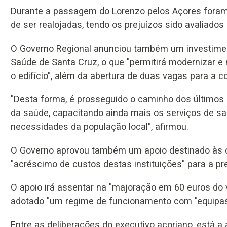
Durante a passagem do Lorenzo pelos Açores foram
de ser realojadas, tendo os prejuízos sido avaliados
O Governo Regional anunciou também um investimen
Saúde de Santa Cruz, o que "permitirá modernizar e 
o edifício", além da abertura de duas vagas para a c
"Desta forma, é prosseguido o caminho dos último
da saúde, capacitando ainda mais os serviços de saú
necessidades da população local", afirmou.
O Governo aprovou também um apoio destinado às 
"acréscimo de custos destas instituições" para a pr
O apoio irá assentar na "majoração em 60 euros do v
adotado "um regime de funcionamento com "equipas 
Entre as deliberações do executivo açoriano, está 