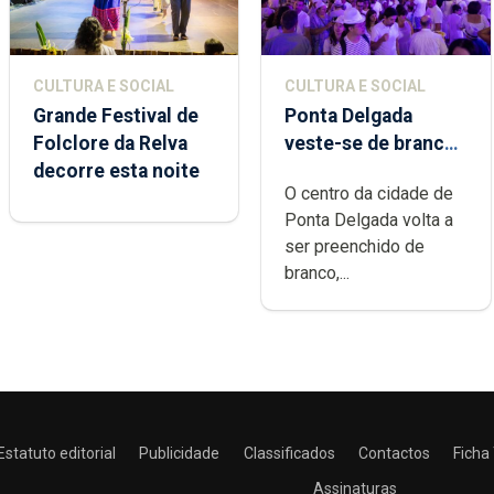
CULTURA E SOCIAL
CULTURA E SOCIAL
Grande Festival de
Ponta Delgada
Folclore da Relva
veste-se de branco
decorre esta noite
sábado
O centro da cidade de
Ponta Delgada volta a
ser preenchido de
branco,...
Estatuto editorial
Publicidade
Classificados
Contactos
Ficha
Assinaturas