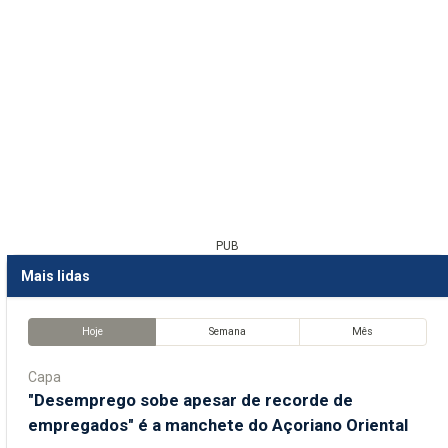
PUB
Mais lidas
Hoje
Semana
Mês
Capa
"Desemprego sobe apesar de recorde de
empregados" é a manchete do Açoriano Oriental