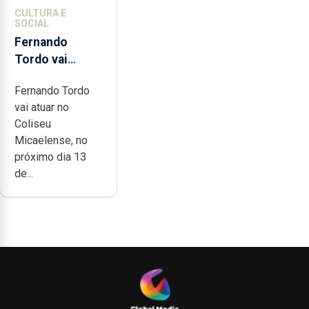
CULTURA E
SOCIAL
Fernando
Tordo vai
celebrar 60
Fernando Tordo
anos de
vai atuar no
carreira no
Coliseu
Coliseu
Micaelense, no
Micaelense
próximo dia 13
de...