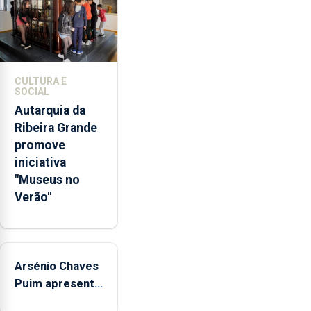
através
da
promoção
de
competências
CULTURA E
pessoais,
SOCIAL
emocionais
Autarquia da
e
Ribeira Grande
sociais
promove
junto
iniciativa
das
"Museus no
crianças
Verão"
Arsénio Chaves
Puim apresenta
obras na