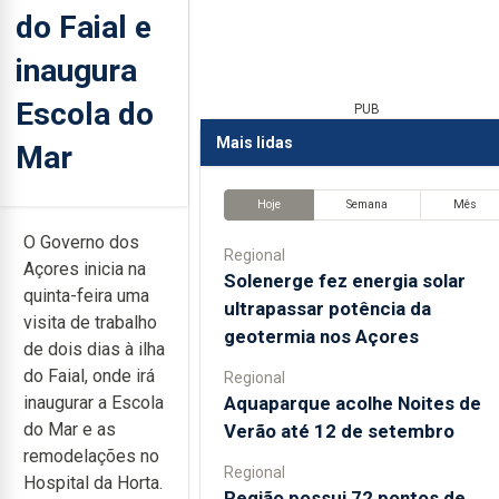
do Faial e
inaugura
Escola do
PUB
Mais lidas
Mar
Hoje
Semana
Mês
O Governo dos
Regional
Açores inicia na
Solenerge fez energia solar
quinta-feira uma
ultrapassar potência da
visita de trabalho
geotermia nos Açores
de dois dias à ilha
do Faial, onde irá
Regional
Aquaparque acolhe Noites de
inaugurar a Escola
do Mar e as
Verão até 12 de setembro
remodelações no
Regional
Hospital da Horta.
Região possui 72 pontos de