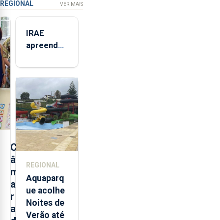
REGIONAL
VER MAIS
IRAE
apreendeu
mais de 32
toneladas
de
alimentos
entre
2021 e
2025 nos
Açores
C
â
REGIONAL
m
Aquaparq
a
ue acolhe
r
Noites de
a
Verão até