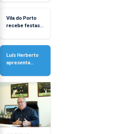
Biblioteca de
Vila do Porto
Vila do Porto
recebe festas
em honra de
Nossa Senhora
da Assunção
Luís Herberto
apresenta
‘Lugares da
Paisagem’