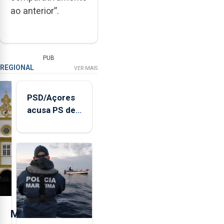
ao anterior”.
PUB
REGIONAL
VER MAIS
PSD/Açores
acusa PS de
"posição
contraditória"
sobre
evolução
turística
M