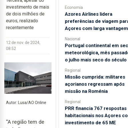
Terceira, apesar do
investimento de mais
Economia
Azores Airlines lidera
de dois milhões de
euros, realizado
preferências de viagem par
recentemente
Açores com larga vantagem
Nacional
12 de nov. de 2024,
Portugal continental em se
08:52
meteorológica, mês passado
o julho mais seco do século
Regional
Missão cumprida: militares
açorianos regressam após
missão na Roménia
Regional
Autor: Lusa/AO Online
PRR financia 767 respostas
habitacionais nos Açores c
“A região tem de
investimento de 65 ME