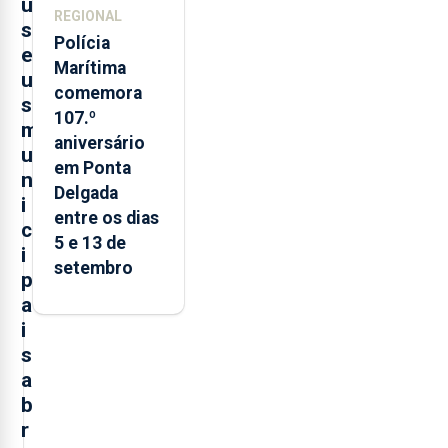
u
REGIONAL
s
Polícia
e
Marítima
u
comemora
s
107.º
m
aniversário
u
em Ponta
n
Delgada
i
entre os dias
c
5 e 13 de
i
setembro
p
a
i
s
a
b
r