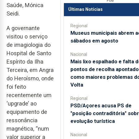
PUB
Saúde, Mónica
Últimas Notícias
Seidi.
Regional
A governante
Museus municipais abrem a
visitou o serviço
sábados em agosto
de imagiologia do
Hospital de Santo
Nacional
Mais lixo espalhado e falta d
Espírito da Ilha
pontos de recolha apontado
Terceira, em Angra
como maiores problemas d
do Heroísmo, onde
Volta
foi feito
recentemente um
Regional
‘upgrade’ ao
PSD/Açores acusa PS de
equipamento de
"posição contraditória" sob
ressonância
evolução turística
magnética, “num
Nacional
valor superior a