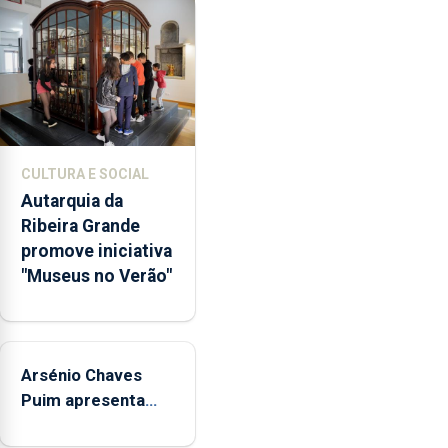
a
abertura
dos
museus
e
núcleos
museológicos
CULTURA E SOCIAL
integrados
Autarquia da
na
Ribeira Grande
Rede
promove iniciativa
Municipal
"Museus no Verão"
de
Museus
aos
sábados
Arsénio Chaves
durante
o
Puim apresenta
mês
obras na Biblioteca
de