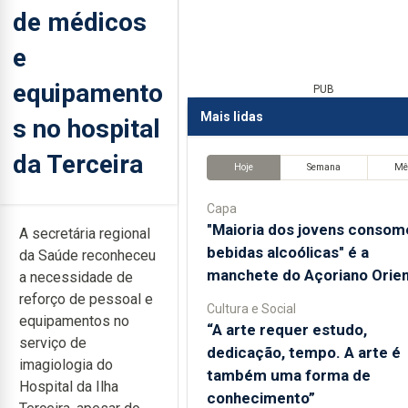
de médicos
e
equipamento
PUB
Mais lidas
s no hospital
da Terceira
Hoje
Semana
Mê
Capa
"Maioria dos jovens consom
A secretária regional
bebidas alcoólicas" é a
da Saúde reconheceu
manchete do Açoriano Orien
a necessidade de
reforço de pessoal e
Cultura e Social
equipamentos no
“A arte requer estudo,
serviço de
dedicação, tempo. A arte é
imagiologia do
também uma forma de
Hospital da Ilha
conhecimento”