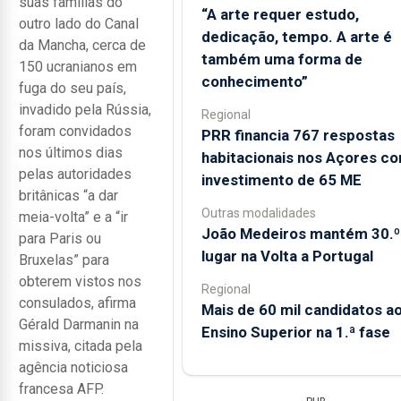
suas famílias do
“A arte requer estudo,
outro lado do Canal
dedicação, tempo. A arte é
da Mancha, cerca de
também uma forma de
150 ucranianos em
conhecimento”
fuga do seu país,
invadido pela Rússia,
Regional
foram convidados
PRR financia 767 respostas
nos últimos dias
habitacionais nos Açores c
pelas autoridades
investimento de 65 ME
britânicas “a dar
Outras modalidades
meia-volta” e a “ir
João Medeiros mantém 30.º
para Paris ou
lugar na Volta a Portugal
Bruxelas” para
obterem vistos nos
Regional
consulados, afirma
Mais de 60 mil candidatos a
Gérald Darmanin na
Ensino Superior na 1.ª fase
missiva, citada pela
agência noticiosa
francesa AFP.