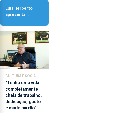
as
Assunção
18h00.
Luís Herberto
apresenta
‘Lugares da
Paisagem’
CULTURA E SOCIAL
“Tenho uma vida
completamente
cheia de trabalho,
dedicação, gosto
e muita paixão”