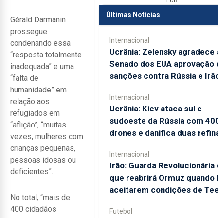
PUB
Últimas Notícias
Gérald Darmanin
prossegue
Internacional
condenando essa
Ucrânia: Zelensky agradece 
“resposta totalmente
Senado dos EUA aprovação 
inadequada” e uma
sanções contra Rússia e Irã
“falta de
humanidade” em
Internacional
relação aos
Ucrânia: Kiev ataca sul e
refugiados em
sudoeste da Rússia com 40
“aflição”, “muitas
drones e danifica duas refin
vezes, mulheres com
crianças pequenas,
Internacional
pessoas idosas ou
Irão: Guarda Revolucionária 
deficientes”.
que reabrirá Ormuz quando
aceitarem condições de Te
No total, “mais de
400 cidadãos
Futebol