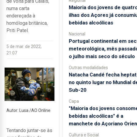
Regional
de volta para Calais,
Maioria dos jovens de quatr
numa carta
ilhas dos Açores já consumi
endereçada à
bebidas alcoólicas
homóloga britânica,
Priti Patel.
Nacional
Portugal continental em sec
5 de mar. de 2022,
meteorológica, mês passado
21:07
o julho mais seco do século
Outras modalidades
Natacha Candé fecha heptat
no quinto lugar no Mundial d
Sub-20
Capa
"Maioria dos jovens consom
Autor: Lusa /AO Online
bebidas alcoólicas" é a
manchete do Açoriano Orien
Tentando juntar-se às
Cultura e Social