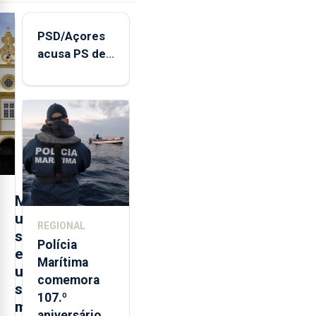
PSD/Açores
acusa PS de
"posição
contraditória"
sobre
evolução
turística
M
u
REGIONAL
s
Polícia
e
Marítima
u
comemora
s
107.º
m
aniversário