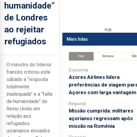
humanidade”
de Londres
ao rejeitar
PUB
refugiados
Mais lidas
Hoje
Semana
Mê
O ministro do Interior
Economia
francês criticou este
Azores Airlines lidera
sábado a “resposta
preferências de viagem par
totalmente
Açores com larga vantagem
inadequada” e a “falta
de humanidade” do
Regional
Reino Unido em
Missão cumprida: militares
relação aos
açorianos regressam após
refugiados
missão na Roménia
ucranianos enviados