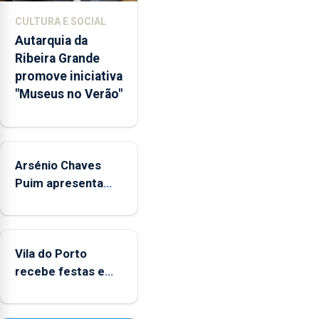
museológicos
CULTURA E SOCIAL
integrados
Autarquia da
na
Ribeira Grande
Rede
promove iniciativa
Municipal
"Museus no Verão"
de
Museus
aos
sábados
Arsénio Chaves
durante
o
Puim apresenta
mês
obras na Biblioteca
de
de Vila do Porto
agosto,
entre
Vila do Porto
as
recebe festas em
14h00
honra de Nossa
e
Senhora da