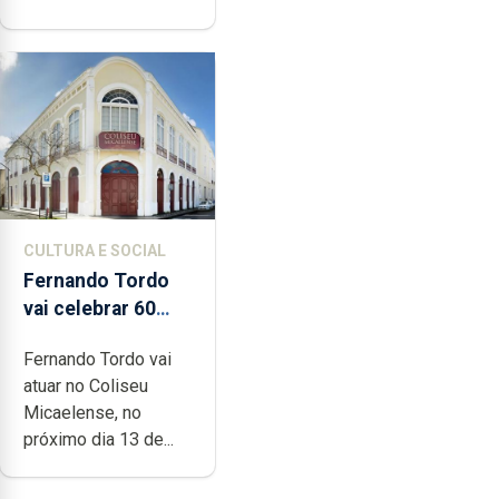
CULTURA E SOCIAL
Fernando Tordo
vai celebrar 60
anos de carreira
Fernando Tordo vai
no Coliseu
atuar no Coliseu
Micaelense
Micaelense, no
próximo dia 13 de...