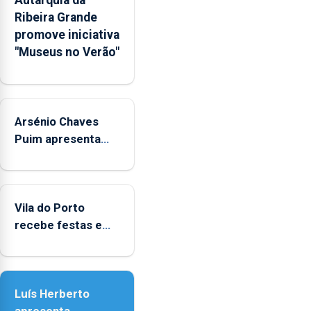
Autarquia da
na
Ribeira Grande
Rede
promove iniciativa
Municipal
"Museus no Verão"
de
Museus
aos
sábados
Arsénio Chaves
durante
o
Puim apresenta
mês
obras na Biblioteca
de
de Vila do Porto
agosto,
entre
Vila do Porto
as
recebe festas em
14h00
honra de Nossa
e
Senhora da
as
Assunção
18h00.
Luís Herberto