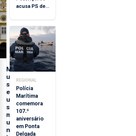
acusa PS de
"posição
contraditória"
sobre
evolução
turística
M
u
REGIONAL
s
Polícia
e
Marítima
u
comemora
s
107.º
m
aniversário
u
em Ponta
n
Delgada