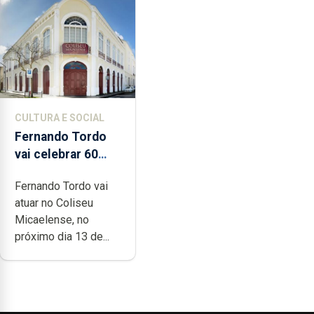
CULTURA E SOCIAL
Fernando Tordo
vai celebrar 60
anos de carreira
Fernando Tordo vai
no Coliseu
atuar no Coliseu
Micaelense
Micaelense, no
próximo dia 13 de...