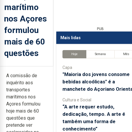
marítimo
nos Açores
formulou
PUB
Mais lidas
mais de 60
questões
Hoje
Semana
Mês
Capa
"Maioria dos jovens consome
A comissão de
bebidas alcoólicas" é a
inquérito aos
manchete do Açoriano Orienta
transportes
marítimos nos
Cultura e Social
Açores formulou
“A arte requer estudo,
hoje mais de 60
dedicação, tempo. A arte é
questões que
também uma forma de
pretende ver
conhecimento”