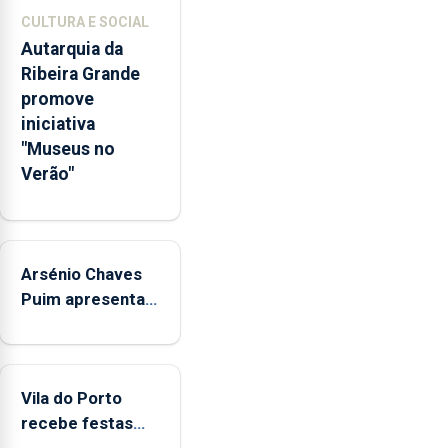
de
CULTURA E SOCIAL
competências
Autarquia da
pessoais,
Ribeira Grande
emocionais
promove
e
iniciativa
sociais
"Museus no
junto
Verão"
das
crianças
Arsénio Chaves
Puim apresenta
obras na
Biblioteca de Vila
do Porto
Vila do Porto
recebe festas