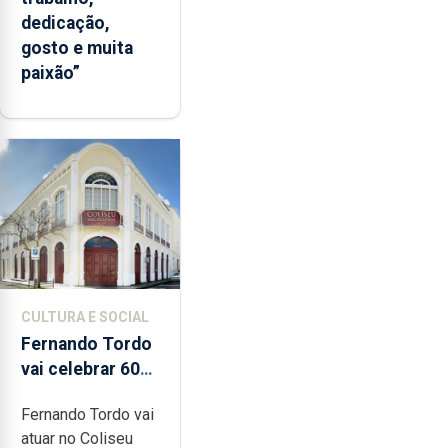
dedicação,
gosto e muita
paixão”
CULTURA E SOCIAL
Fernando Tordo
vai celebrar 60
anos de carreira
Fernando Tordo vai
no Coliseu
atuar no Coliseu
Micaelense