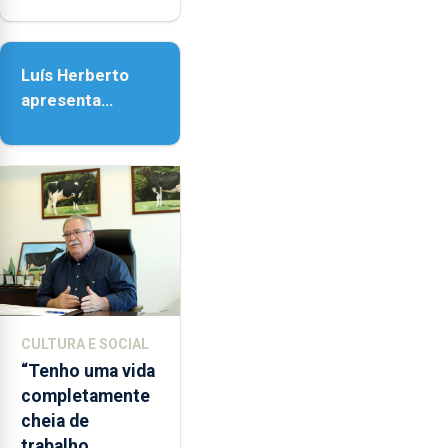
em honra de
Nossa Senhora
da Assunção
Luís Herberto
apresenta
‘Lugares da
Paisagem’
CULTURA E SOCIAL
“Tenho uma vida
completamente
cheia de
trabalho,