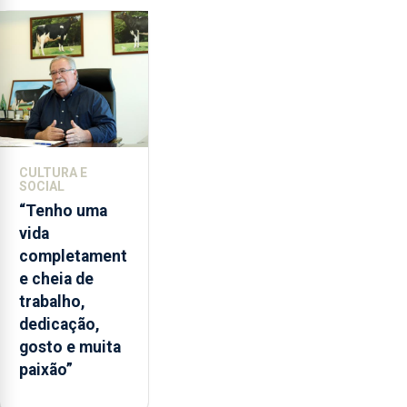
de
lapas
entre
2022
e
2026.
A
ilha
CULTURA E
das
SOCIAL
Flores
“Tenho uma
apresenta
vida
um
completament
“decréscimo
e cheia de
significativo”
trabalho,
da
dedicação,
CPUE
gosto e muita
entre
paixão”
2022
e