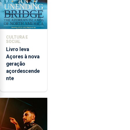
CULTURA E
SOCIAL
Livro leva
Açores à nova
geração
açordescende
nte