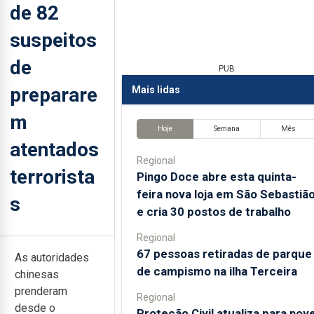
de 82
suspeitos
de
PUB
preparare
Mais lidas
m
Hoje
Semana
Mês
atentados
Regional
terrorista
Pingo Doce abre esta quinta-
feira nova loja em São Sebastiã
s
e cria 30 postos de trabalho
Regional
67 pessoas retiradas de parque
As autoridades
de campismo na ilha Terceira
chinesas
prenderam
Regional
desde o
Proteção Civil atualiza para nov