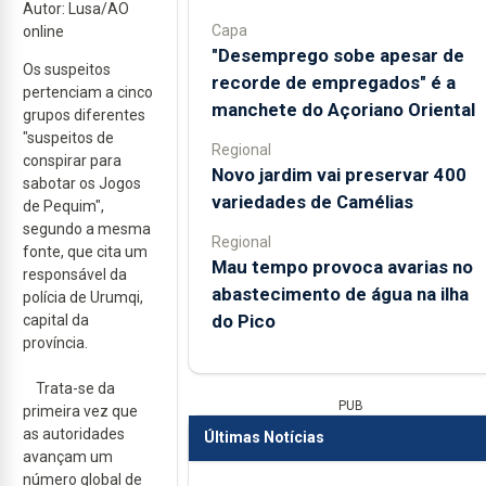
Autor: Lusa/AO
Capa
online
"Desemprego sobe apesar de
Os suspeitos
recorde de empregados" é a
pertenciam a cinco
manchete do Açoriano Oriental
grupos diferentes
"suspeitos de
Regional
conspirar para
Novo jardim vai preservar 400
sabotar os Jogos
variedades de Camélias
de Pequim",
segundo a mesma
Regional
fonte, que cita um
Mau tempo provoca avarias no
responsável da
abastecimento de água na ilha
polícia de Urumqi,
do Pico
capital da
província.
Trata-se da
PUB
primeira vez que
as autoridades
Últimas Notícias
avançam um
número global de