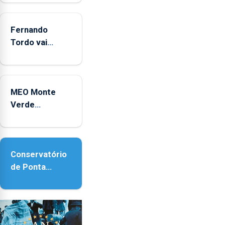
2025
Fernando
Tordo vai
celebrar 60
anos de
carreira no
MEO Monte
Coliseu
Verde
Micaelense
regressa com
reforço da
acessibilidade
Conservatório
de Ponta
Delgada vai
contar com
novos
instrumentos