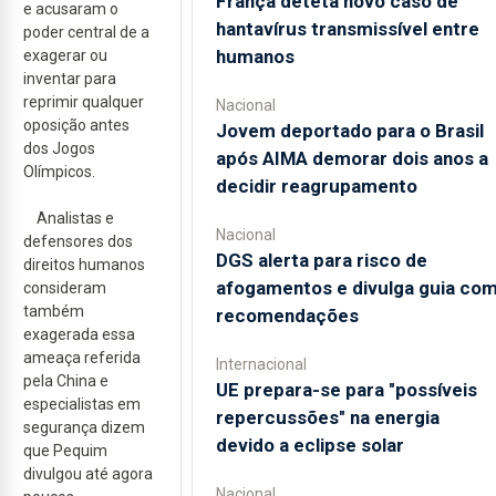
França deteta novo caso de
e acusaram o
hantavírus transmissível entre
poder central de a
humanos
exagerar ou
inventar para
reprimir qualquer
Nacional
oposição antes
Jovem deportado para o Brasil
dos Jogos
após AIMA demorar dois anos a
Olímpicos.
decidir reagrupamento
Analistas e
Nacional
defensores dos
DGS alerta para risco de
direitos humanos
afogamentos e divulga guia co
consideram
também
recomendações
exagerada essa
ameaça referida
Internacional
pela China e
UE prepara-se para "possíveis
especialistas em
repercussões" na energia
segurança dizem
devido a eclipse solar
que Pequim
divulgou até agora
Nacional