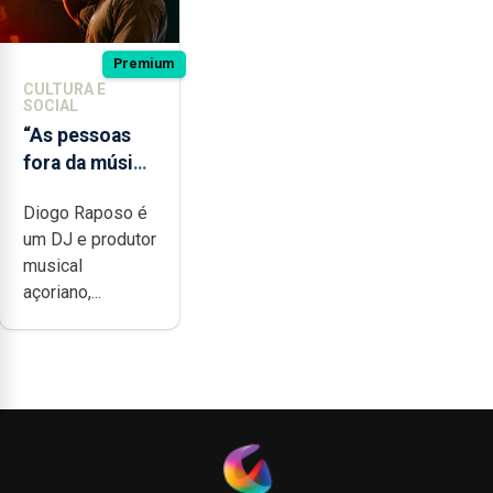
Premium
CULTURA E
SOCIAL
“As pessoas
fora da música
não têm a
Diogo Raposo é
noção do quão
um DJ e produtor
difícil é
musical
produzir uma
açoriano,...
música”