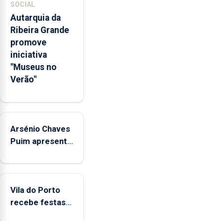
pessoais,
SOCIAL
emocionais
Autarquia da
e
Ribeira Grande
sociais
promove
junto
iniciativa
das
"Museus no
crianças
Verão"
Arsénio Chaves
Puim apresenta
obras na
Biblioteca de
Vila do Porto
Vila do Porto
recebe festas
em honra de