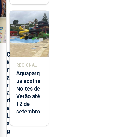
toneladas
de
alimentos
entre
2021 e
2025 nos
Açores
C
â
REGIONAL
m
Aquaparq
a
ue acolhe
r
Noites de
a
Verão até
d
12 de
a
setembro
L
a
g