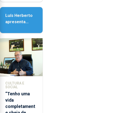
Nossa Senhora
da Assunção
Luís Herberto
apresenta
‘Lugares da
Paisagem’
CULTURA E
SOCIAL
“Tenho uma
vida
completament
e cheia de