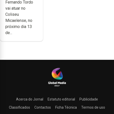
Fernando Tordo
anos de
vai atuar no
carreira no
Coliseu
Coliseu
Micaelense, no
Micaelense
próximo dia 13
de...
Acerca do Jornal
Estatuto editorial
Publicidade
Classificados
Contactos
Ficha Técnica
Termos de uso