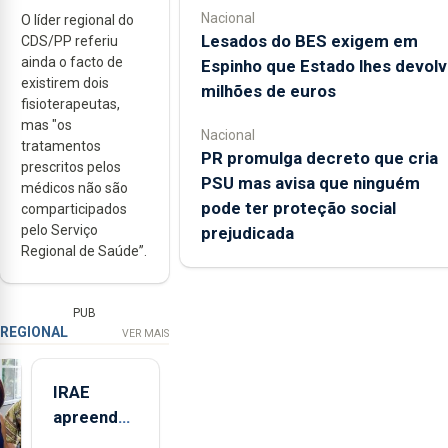
Nacional
O líder regional do
Lesados do BES exigem em
CDS/PP referiu
ainda o facto de
Espinho que Estado lhes devolv
existirem dois
milhões de euros
fisioterapeutas,
mas "os
Nacional
tratamentos
PR promulga decreto que cria
prescritos pelos
PSU mas avisa que ninguém
médicos não são
pode ter proteção social
comparticipados
pelo Serviço
prejudicada
Regional de Saúde”.
PUB
REGIONAL
VER MAIS
IRAE
apreendeu
mais de 32