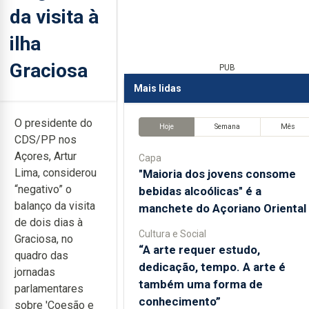
da visita à
ilha
Graciosa
PUB
Mais lidas
O presidente do
Hoje
Semana
Mês
CDS/PP nos
Açores, Artur
Capa
Lima, considerou
"Maioria dos jovens consome
“negativo” o
bebidas alcoólicas" é a
balanço da visita
manchete do Açoriano Oriental
de dois dias à
Cultura e Social
Graciosa, no
“A arte requer estudo,
quadro das
dedicação, tempo. A arte é
jornadas
também uma forma de
parlamentares
conhecimento”
sobre 'Coesão e