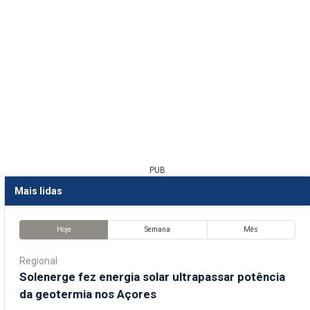
PUB
Mais lidas
Hoje
Semana
Mês
Regional
Solenerge fez energia solar ultrapassar potência
da geotermia nos Açores