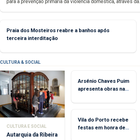
para a prevenção primária da violência doméstica, através da
promoção de competências pessoais, emocionais e sociais 
crianças
Praia dos Mosteiros reabre a banhos após
terceira interditação
CULTURA & SOCIAL
Arsénio Chaves Puim
apresenta obras na
Biblioteca de Vila do
Porto
Vila do Porto recebe
CULTURA E SOCIAL
festas em honra de
Autarquia da Ribeira
Nossa Senhora da