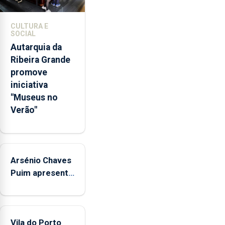
de
competências
CULTURA E
pessoais,
SOCIAL
emocionais
Autarquia da
e
Ribeira Grande
sociais
promove
junto
iniciativa
das
"Museus no
crianças
Verão"
Arsénio Chaves
Puim apresenta
obras na
Biblioteca de
Vila do Porto
Vila do Porto