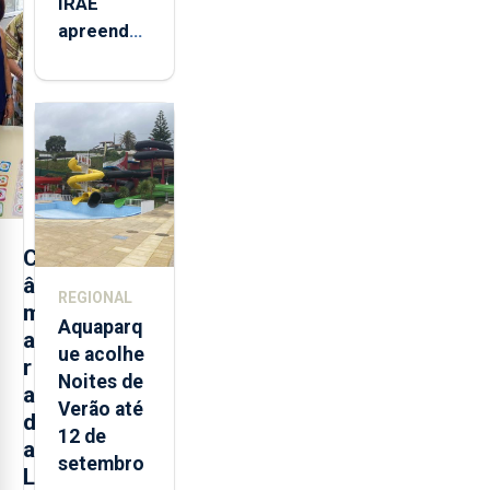
IRAE
apreendeu
mais de 32
toneladas
de
alimentos
entre
2021 e
2025 nos
Açores
C
â
REGIONAL
m
Aquaparq
a
ue acolhe
r
Noites de
a
Verão até
d
12 de
a
setembro
L