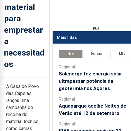
material
para
emprestar
PUB
Mais lidas
a
necessitad
Hoje
Semana
Mês
os
Regional
Solenerge fez energia solar
ultrapassar potência da
A Casa do Povo
geotermia nos Açores
das Capelas
Regional
lançou uma
Aquaparque acolhe Noites de
campanha de
Verão até 12 de setembro
recolha de
material técnico,
Regional
como camas
IRAE apreendeu mais de 32