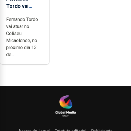
Tordo vai
celebrar 60
Fernando Tordo
anos de
vai atuar no
carreira no
Coliseu
Coliseu
Micaelense, no
Micaelense
próximo dia 13
de...