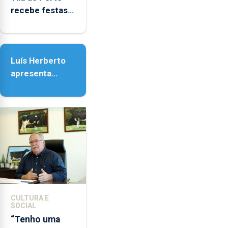
recebe festas
em honra de
Nossa Senhora
da Assunção
Luís Herberto
apresenta
‘Lugares da
Paisagem’
CULTURA E
SOCIAL
“Tenho uma