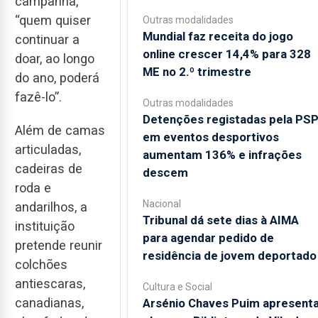
campanha,
“quem quiser
Outras modalidades
Mundial faz receita do jogo
continuar a
online crescer 14,4% para 328
doar, ao longo
ME no 2.º trimestre
do ano, poderá
fazê-lo”.
Outras modalidades
Detenções registadas pela PS
Além de camas
em eventos desportivos
articuladas,
aumentam 136% e infrações
cadeiras de
descem
roda e
Nacional
andarilhos, a
Tribunal dá sete dias à AIMA
instituição
para agendar pedido de
pretende reunir
residência de jovem deportado
colchões
antiescaras,
Cultura e Social
canadianas,
Arsénio Chaves Puim apresent