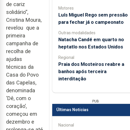
de cariz
Motores
solidário”,
Luís Miguel Rego sem pressão
Cristina Moura,
para fechar já o campeonato
revelou que a
Outras modalidades
primeira
Natacha Candé em quarto no
campanha de
heptatlo nos Estados Unidos
recolha de
Regional
ajudas
Praia dos Mosteiros reabre a
técnicas da
banhos após terceira
Casa do Povo
interditação
das Capelas,
denominada
‘Dê, com o
PUB
coração’,
Últimas Notícias
começou em
dezembro e
Nacional
prolonga-se até