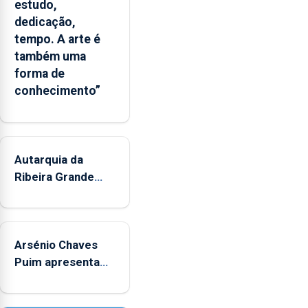
estudo,
dedicação,
tempo. A arte é
também uma
forma de
conhecimento”
Autarquia da
Ribeira Grande
promove iniciativa
"Museus no
Verão"
Arsénio Chaves
Puim apresenta
obras na
Biblioteca de Vila