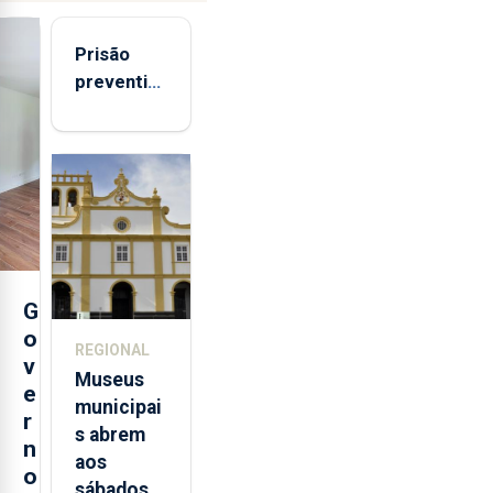
Prisão
preventiva
para
suspeito
de coação
e
tentativa
de
violação
da prima
G
em São
o
REGIONAL
Miguel
v
Museus
e
municipai
r
s abrem
n
aos
o
sábados