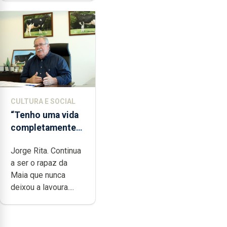
CULTURA E SOCIAL
“Tenho uma vida
completamente
cheia de trabalho,
Jorge Rita. Continua
dedicação, gosto
a ser o rapaz da
e muita paixão”
Maia que nunca
deixou a lavoura....