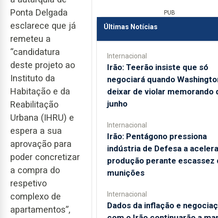
Ponta Delgada
PUB
esclarece que já
Últimas Notícias
remeteu a
“candidatura
Internacional
deste projeto ao
Irão: Teerão insiste que só
Instituto da
negociará quando Washingto
Habitação e da
deixar de violar memorando 
junho
Reabilitação
Urbana (IHRU) e
Internacional
espera a sua
Irão: Pentágono pressiona
aprovação para
indústria de Defesa a acelera
poder concretizar
produção perante escassez 
a compra do
munições
respetivo
Internacional
complexo de
Dados da inflação e negocia
apartamentos”,
com o Irão continuarão a ma