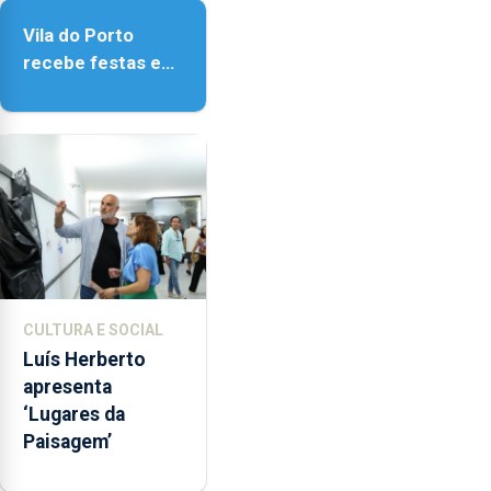
do Porto
Vila do Porto
recebe festas em
honra de Nossa
Senhora da
Assunção
CULTURA E SOCIAL
Luís Herberto
apresenta
‘Lugares da
Paisagem’