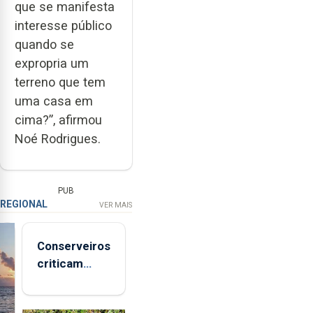
que se manifesta
interesse público
quando se
expropria um
terreno que tem
uma casa em
cima?”, afirmou
Noé Rodrigues.
PUB
REGIONAL
VER MAIS
Conserveiros
criticam
marcas
brancas com