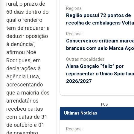
rural, o prazo de
Regional
60 dias dentro do
Região possui 72 pontos de
qual o rendeiro
recolha de embalagens Volta
tem de requerer e
Regional
deduzir oposição
Conserveiros criticam marc
à denúncia”,
brancas com selo Marca Aço
afirmou Noé
Outras modalidades
Rodrigues, em
Alana Gonçalo “feliz” por
declarações à
representar o União Sportiv
Agência Lusa,
2026/2027
acrescentando
que a maioria dos
arrendatários
PUB
recebeu cartas
Últimas Notícias
com datas de 31
de outubro e 01
Regional
de novembro.