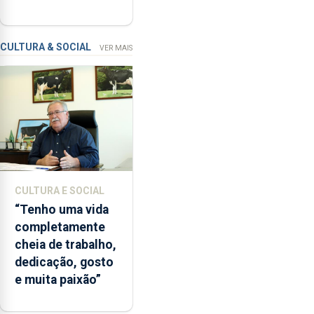
devido
do prazo faz cair
“a
condenação por
contaminação
violação
CULTURA & SOCIAL
VER MAIS
microbiológica”,
pela
terceira
vez
desde
o
início
da
época
CULTURA E SOCIAL
balnear
“Tenho uma vida
completamente
cheia de trabalho,
dedicação, gosto
e muita paixão”