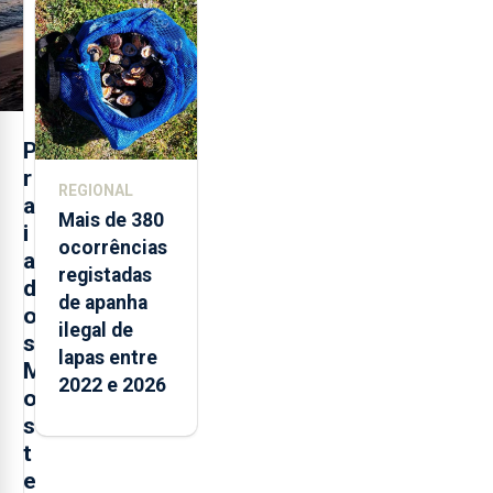
selo Marca
Açores
P
r
REGIONAL
a
Mais de 380
i
ocorrências
a
registadas
d
de apanha
o
ilegal de
s
lapas entre
M
2022 e 2026
o
s
t
e