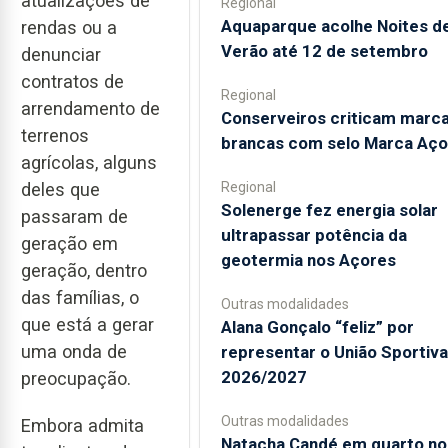
atualizações de
Regional
Aquaparque acolhe Noites d
rendas ou a
Verão até 12 de setembro
denunciar
contratos de
Regional
arrendamento de
Conserveiros criticam marc
terrenos
brancas com selo Marca Aço
agrícolas, alguns
Regional
deles que
Solenerge fez energia solar
passaram de
ultrapassar potência da
geração em
geotermia nos Açores
geração, dentro
das famílias, o
Outras modalidades
que está a gerar
Alana Gonçalo “feliz” por
uma onda de
representar o União Sportiv
2026/2027
preocupação.
Outras modalidades
Embora admita
Natacha Candé em quarto no