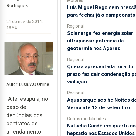
Motores
Rodrigues.
Luís Miguel Rego sem press
para fechar já o campeonato
21 de nov. de 2014,
Regional
18:54
Solenerge fez energia solar
ultrapassar potência da
geotermia nos Açores
Regional
Queixa apresentada fora do
prazo faz cair condenação p
violação
Autor: Lusa/AO Online
Regional
“A lei estipula, no
Aquaparque acolhe Noites d
caso de
Verão até 12 de setembro
denúncias dos
Outras modalidades
contratos de
Natacha Candé em quarto no
arrendamento
heptatlo nos Estados Unidos