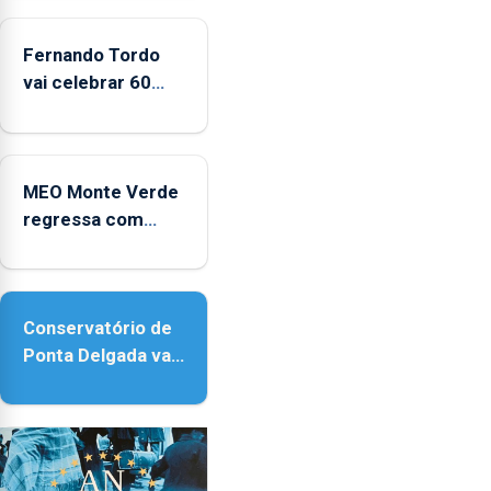
Fernando Tordo
vai celebrar 60
anos de carreira
no Coliseu
Micaelense
MEO Monte Verde
regressa com
reforço da
acessibilidade
Conservatório de
Ponta Delgada vai
contar com novos
instrumentos