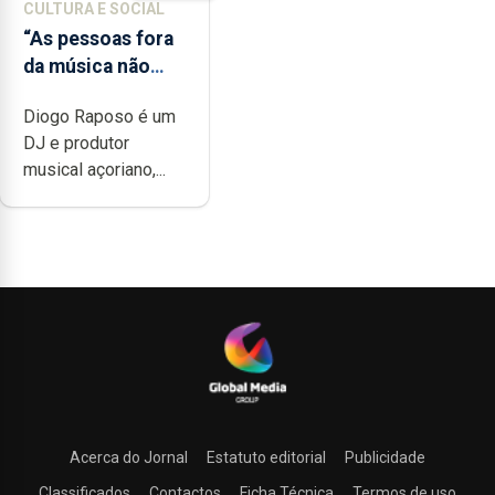
CULTURA E SOCIAL
“As pessoas fora
da música não
têm a noção do
Diogo Raposo é um
quão difícil é
DJ e produtor
produzir uma
musical açoriano,...
música”
Acerca do Jornal
Estatuto editorial
Publicidade
Classificados
Contactos
Ficha Técnica
Termos de uso