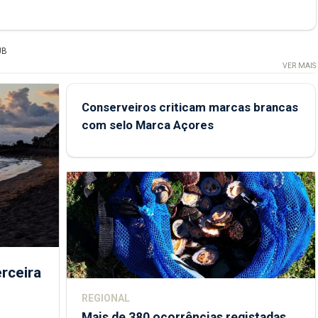
UB
VER MAIS
Conserveiros criticam marcas brancas
com selo Marca Açores
rceira
REGIONAL
Mais de 380 ocorrências registadas