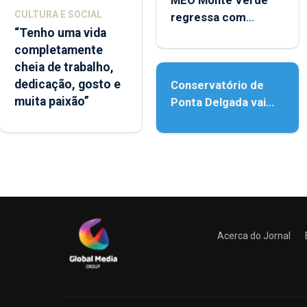
MEO Monte Verde
CULTURA E SOCIAL
regressa com
“Tenho uma vida
reforço da
completamente
acessibilidade
cheia de trabalho,
dedicação, gosto e
Conservatório de
muita paixão”
Ponta Delgada vai
contar com novos
instrumentos
Acerca do Jornal