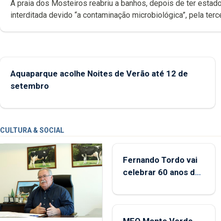
A praia dos Mosteiros reabriu a banhos, depois de ter estado
interditada devido “a contaminação microbiológica”, pela terceira vez
desde o início da época balnear
Aquaparque acolhe Noites de Verão até 12 de
setembro
CULTURA & SOCIAL
Fernando Tordo vai
celebrar 60 anos de
carreira no Coliseu
Micaelense