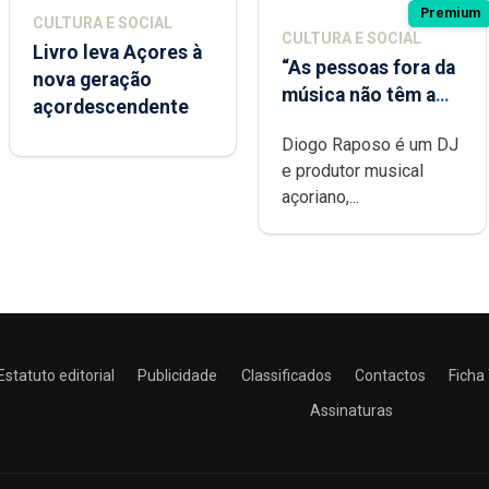
Premium
CULTURA E SOCIAL
CULTURA E SOCIAL
Livro leva Açores à
“As pessoas fora da
nova geração
música não têm a
açordescendente
noção do quão
Diogo Raposo é um DJ
difícil é produzir
e produtor musical
uma música”
açoriano,...
Estatuto editorial
Publicidade
Classificados
Contactos
Ficha
Assinaturas