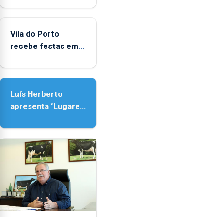
de Vila do Porto
Vila do Porto
recebe festas em
honra de Nossa
Senhora da
Assunção
Luís Herberto
apresenta ‘Lugares
da Paisagem’