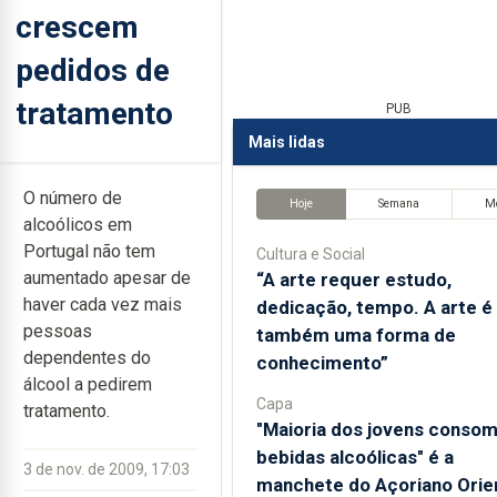
crescem
pedidos de
tratamento
PUB
Mais lidas
O número de
Hoje
Semana
M
alcoólicos em
Portugal não tem
Cultura e Social
aumentado apesar de
“A arte requer estudo,
haver cada vez mais
dedicação, tempo. A arte é
pessoas
também uma forma de
dependentes do
conhecimento”
álcool a pedirem
Capa
tratamento.
"Maioria dos jovens conso
bebidas alcoólicas" é a
3 de nov. de 2009, 17:03
manchete do Açoriano Orie