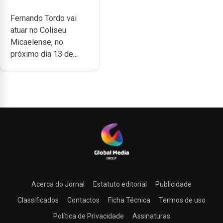
anos de carreira no
Fernando Tordo vai
Coliseu
atuar no Coliseu
Micaelense
Micaelense, no
próximo dia 13 de...
Acerca do Jornal
Estatuto editorial
Publicidade
Classificados
Contactos
Ficha Técnica
Termos de uso
Política de Privacidade
Assinaturas