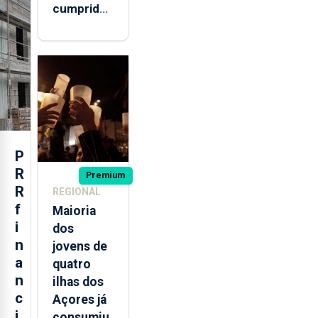
cumprida:
militares
açorianos
regressam
após
missão na
Roménia
P
R
Premium
R
REGIONAL
f
Maioria
i
dos
n
jovens de
a
quatro
n
ilhas dos
c
Açores já
i
consumiu