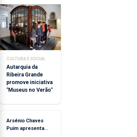
os
65
milhões
de
euros
e
abrange
767
CULTURA E SOCIAL
respostas
Autarquia da
habitacionais,
Ribeira Grande
anunciou
promove iniciativa
o
"Museus no Verão"
Governo
Regional.
Arsénio Chaves
Puim apresenta
obras na Biblioteca