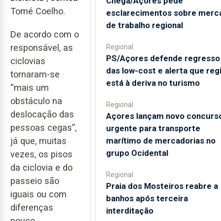
Chega/Açores pede
Tomé Coelho.
esclarecimentos sobre merc
de trabalho regional
De acordo com o
responsável, as
Regional
PS/Açores defende regresso
ciclovias
das low-cost e alerta que reg
tornaram-se
está à deriva no turismo
“mais um
obstáculo na
Regional
deslocação das
Açores lançam novo concurs
pessoas cegas”,
urgente para transporte
marítimo de mercadorias no
já que, muitas
grupo Ocidental
vezes, os pisos
da ciclovia e do
Regional
passeio são
Praia dos Mosteiros reabre a
iguais ou com
banhos após terceira
diferenças
interditação
pouco