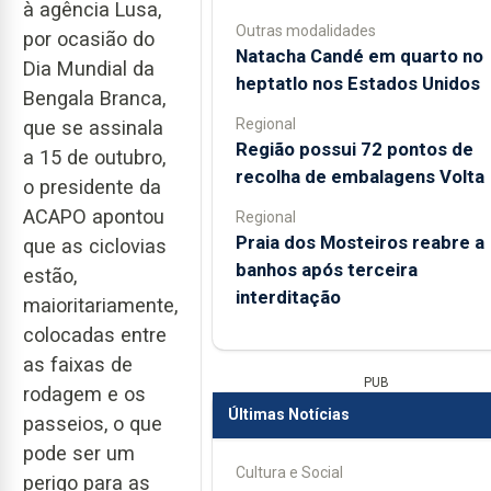
à agência Lusa,
Outras modalidades
por ocasião do
Natacha Candé em quarto no
Dia Mundial da
heptatlo nos Estados Unidos
Bengala Branca,
Regional
que se assinala
Região possui 72 pontos de
a 15 de outubro,
recolha de embalagens Volta
o presidente da
ACAPO apontou
Regional
Praia dos Mosteiros reabre a
que as ciclovias
banhos após terceira
estão,
interditação
maioritariamente,
colocadas entre
as faixas de
PUB
rodagem e os
Últimas Notícias
passeios, o que
pode ser um
Cultura e Social
perigo para as