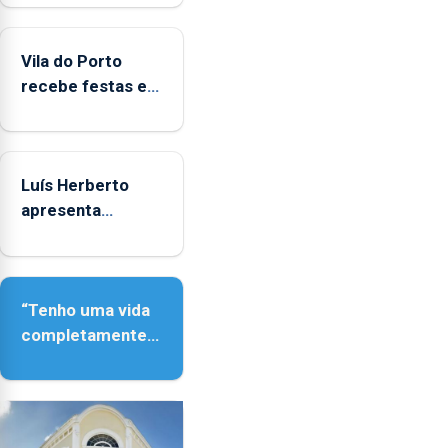
Vila do Porto
recebe festas em
honra de Nossa
Senhora da
Assunção
Luís Herberto
apresenta
‘Lugares da
Paisagem’
“Tenho uma vida
completamente
cheia de trabalho,
dedicação, gosto
e muita paixão”