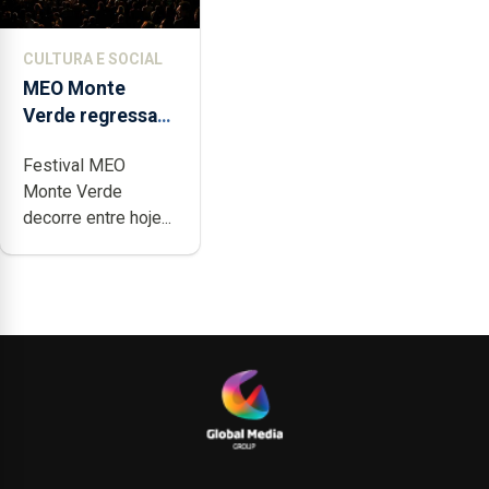
CULTURA E SOCIAL
MEO Monte
Verde regressa
com reforço da
Festival MEO
acessibilidade
Monte Verde
decorre entre hoje...