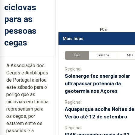
ciclovas
para as
pessoas
PUB
Mais lidas
cegas
Hoje
Semana
Mês
A Associação dos
Regional
Cegos e Amblíopes
Solenerge fez energia solar
de Portugal alertou
ultrapassar potência da
este sábado para o
geotermia nos Açores
perigo que as
ciclovias em Lisboa
Regional
Aquaparque acolhe Noites de
representam para
os cegos, por
Verão até 12 de setembro
estarem entre os
Regional
passeios e a
IRAE apreendeu mais de 32