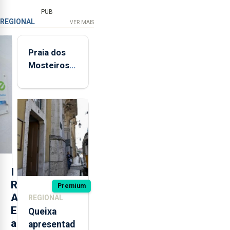
PUB
REGIONAL
VER MAIS
Praia dos
Mosteiros
reabre a
banhos
após
terceira
interditação
I
R
Premium
A
REGIONAL
E
Queixa
a
apresentad