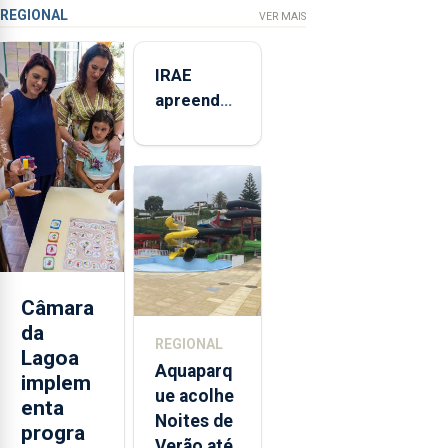
REGIONAL
VER MAIS
IRAE
apreendeu
mais de 32
toneladas
de
alimentos
entre
2021 e
2025 nos
Açores
Câmara
da
REGIONAL
Lagoa
Aquaparq
implem
ue acolhe
enta
Noites de
progra
Verão até