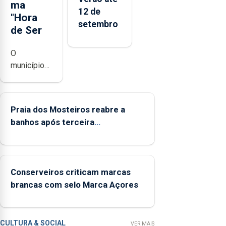
ma
12 de
"Hora
setembro
de Ser
O
município
da Lagoa,
está a
implementar
Praia dos Mosteiros reabre a
o programa
banhos após terceira
“Hora de
interditação
Ser” para a
prevenção
primária da
Conserveiros criticam marcas
violência
brancas com selo Marca Açores
doméstica,
através da
promoção
de
CULTURA & SOCIAL
VER MAIS