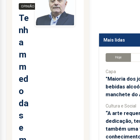
OPINIÃO
Te
nh
a
Mais lidas
m
Hoje
m
Capa
ed
"Maioria dos 
bebidas alcoól
o
manchete do A
da
Cultura e Social
“A arte reque
s
dedicação, te
e
também uma 
conhecimento
m