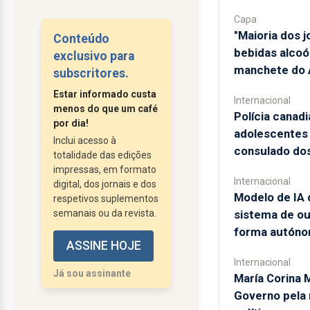
evidência a tradicional
Capa
gestão desadequada e
"Maioria dos 
Conteúdo
obsoleta com que as
bebidas alcoól
exclusivo para
empresas públicas
manchete do A
subscritores.
encaram a segurança
Estar informado custa
Internacional
das suas
menos do que um café
Polícia canad
infraestruturas.
por dia!
adolescentes 
Não temos uma cultura
Inclui acesso à
consulado do
totalidade das edições
de prevenção, pelo
impressas, em formato
contrário, cultivamos
Internacional
digital, dos jornais e dos
muito o facilitismo e o
Modelo de IA 
respetivos suplementos
desenrascanço à
semanais ou da revista.
sistema de o
portuguesa.
forma autón
ASSINE HOJE
Muitas vezes nem é
Internacional
culpa dos gestores,
Já sou assinante
María Corina 
mas do próprio Estado
Governo pela
que não disponibiliza...