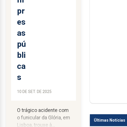
pr
es
as
pú
bli
ca
s
10 DE SET. DE 2025
O trágico acidente com
o funicular da Glória, em
Últimas Notícias
Lisboa, trouxe à