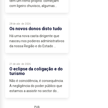
têm um ritmo próprio: começam
com ligeiro chuvisco, algumas
nuvens negras e acabam em
tempestade.
A extrema unção declarada por
28 de abr. de 2026
José Manuel Bolieiro, há muito...
Os novos donos disto tudo
Há uma nova casta dirigente que
nasceu nos poderes administrativos
da nossa Região e do Estado
português: são os decisores da
papelada, historicamente
conhecidos como os mangas de
21 de abr. de 2026
alpaca, burocratas...
O eclipse da coligação e do
turismo
Não é coincidência, é consequência.
A negligência do poder público que
estamos a assistir no sector do
turismo é, somente, uma...
PUB