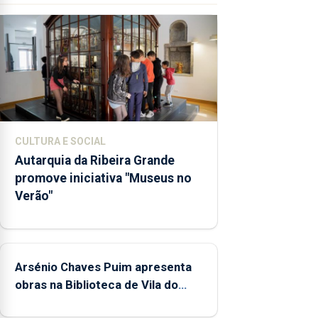
competências
pessoais,
emocionais
e sociais
junto das
crianças
CULTURA E SOCIAL
Autarquia da Ribeira Grande
promove iniciativa "Museus no
Verão"
Arsénio Chaves Puim apresenta
obras na Biblioteca de Vila do
Porto