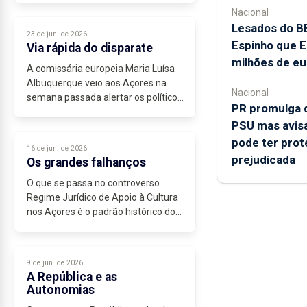
A longa cerimónia evidenciou uma
Nacional
convergência institucional
Lesados do B
23 de jun. de 2026
histórica...
Espinho que E
Via rápida do disparate
milhões de eu
A comissária europeia Maria Luísa
Albuquerque veio aos Açores na
Nacional
semana passada alertar os políticos
PR promulga d
para uma coisa óbvia: “os fundos
PSU mas avis
europeus têm de servir para tornar
os Açores menos dependentes”....
pode ter prot
16 de jun. de 2026
prejudicada
Os grandes falhanços
O que se passa no controverso
Regime Jurídico de Apoio à Cultura
nos Açores é o padrão histórico do
governo de coligação nos últimos...
9 de jun. de 2026
A República e as
Autonomias