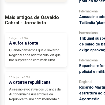
político vene
Internacional
Assassino ado
Mais artigos de Osvaldo
Cabral - Jornalista
Tailândia 'pla
Internacional
Tribunal sus
7 de jul. de 2026
A euforia tonta
de salão de b
exige aprova
Quando pensamos que o Governo
Regional anda adormecido, eis que
nos surpreende com mais uma
Internacional
narrativa delirante, desta vez
Espanha refo
sobre...
policial e mil
30 de jun. de 2026
A catarse republicana
Regional
Ricardo Marti
A sessão evocativa dos 50 anos da
estrutura aci
Autonomia na Assembleia da
Açormedia
República foi um bom momento de
libertação de traumas reprimidos.