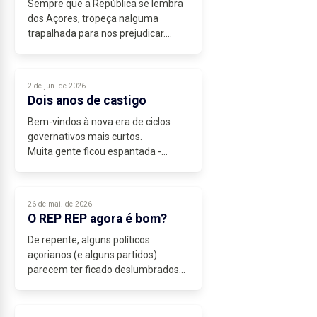
Sempre que a República se lembra
dos Açores, tropeça nalguma
trapalhada para nos prejudicar.
Está nos livros que a luta pela
Autonomia nunca foi pêra doce,
sendo encarada como uma
2 de jun. de 2026
esmola...
Dois anos de castigo
Bem-vindos à nova era de ciclos
governativos mais curtos.
Muita gente ficou espantada -
especialmente os parceiros da
coligação - com a declaração de
Bolieiro sobre o fim da coligação em
26 de mai. de 2026
2028, quando...
O REP REP agora é bom?
De repente, alguns políticos
açorianos (e alguns partidos)
parecem ter ficado deslumbrados
com a figura do Representante da
República (Rep Rep), só porque
António José Seguro resolveu - e