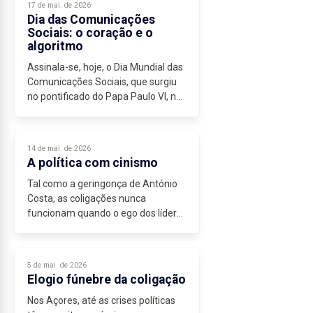
17 de mai. de 2026
bem - inaugurar...
Dia das Comunicações
Sociais: o coração e o
algoritmo
Assinala-se, hoje, o Dia Mundial das
Comunicações Sociais, que surgiu
no pontificado do Papa Paulo VI, nos
anos 60, numa época da
consolidação da televisão, da rádio
e do cinema como grandes
14 de mai. de 2026
massificadores...
A política com cinismo
Tal como a geringonça de António
Costa, as coligações nunca
funcionam quando o ego dos líderes
ou os interesses das clientelas
partidárias se sobrepõem ao bem
comum.
5 de mai. de 2026
A coligação de José Manuel
Elogio fúnebre da coligação
Bolieiro...
Nos Açores, até as crises políticas