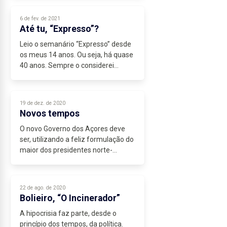
um exemplo de acertos. Tenho
alguns. Creio que, apesar de tudo,
6 de fev. de 2021
superam...
Até tu, “Expresso”?
Leio o semanário “Expresso” desde
os meus 14 anos. Ou seja, há quase
40 anos. Sempre o considerei
credível e independente. É claro que
identifico aqui e ali erros, omissões
e interpretações que são,...
19 de dez. de 2020
Novos tempos
O novo Governo dos Açores deve
ser, utilizando a feliz formulação do
maior dos presidentes norte-
americanos, “o governo do povo,
pelo povo e para o povo”.
Pronunciei no Parlamento, ao longo
22 de ago. de 2020
dos...
Bolieiro, “O Incinerador”
A hipocrisia faz parte, desde o
princípio dos tempos, da política.