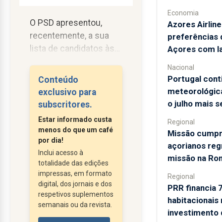
Economia
O PSD apresentou,
Azores Airline
recentemente, a sua
preferências 
lista de candidatos às
Açores com l
próximas eleições
Nacional
legislativas regionais
Portugal cont
Conteúdo
pela ilha Terceira. Não
meteorológica
exclusivo para
se trata propriamente
o julho mais 
subscritores.
de uma lista.
Estar informado custa
Regional
Assemelha-se ao que
menos do que um café
Missão cumpri
na verdade é: um
por dia!
açorianos re
suicídio político
Inclui acesso à
missão na Ro
totalidade das edições
japonês. O que nos foi
impressas, em formato
anunciado foi um ritual
Regional
digital, dos jornais e dos
PRR financia 
de estripação abaixo do
respetivos suplementos
habitacionais
umbigo, um haraquiri
semanais ou da revista.
investimento
em toda a linha. O