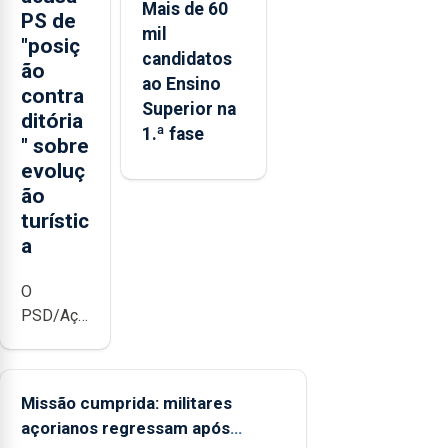
Mais de 60
PS de
mil
"posiç
candidatos
ão
ao Ensino
contra
Superior na
ditória
1.ª fase
" sobre
evoluç
ão
turístic
a
O
PSD/Açores
acusou o
PS de
assumir
Missão cumprida: militares
“uma
açorianos regressam após
posição