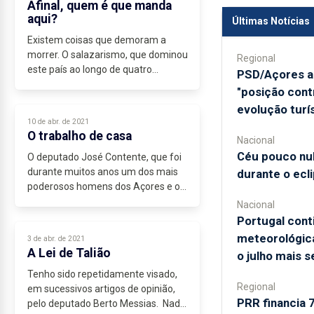
Afinal, quem é que manda
aqui?
Últimas Notícias
Existem coisas que demoram a
morrer. O salazarismo, que dominou
Regional
este país ao longo de quatro
PSD/Açores a
décadas, continua impregnado nas
"posição cont
mentes de muita gente. Na verdade,
evolução turí
o salazarismo, o culto do homem
10 de abr. de 2021
forte...
O trabalho de casa
Nacional
Céu pouco nu
O deputado José Contente, que foi
durante muitos anos um dos mais
durante o ecli
poderosos homens dos Açores e o
verdadeiro braço direito de Carlos
Nacional
César, escreveu, no seu último
Portugal cont
artigo de opinião, que estou
meteorológica
3 de abr. de 2021
“deslumbrado”...
A Lei de Talião
o julho mais 
Tenho sido repetidamente visado,
Regional
em sucessivos artigos de opinião,
PRR financia 
pelo deputado Berto Messias. Nada