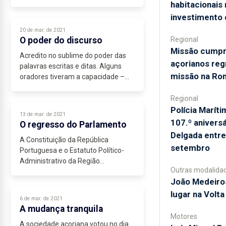
que eu próprio não tenha feito nos
habitacionais
meus tempos de oposição. Não
investimento
levo, por isso, a mal que o...
20 de mar. de 2021
O poder do discurso
Regional
Missão cumpri
Acredito no sublime do poder das
açorianos re
palavras escritas e ditas. Alguns
missão na Ro
oradores tiveram a capacidade –
em momentos excecionais – de
entusiasmar multidões e povos.
Regional
Temos bons exemplos disso.
Polícia Marí
13 de mar. de 2021
Oradores...
107.º anivers
O regresso do Parlamento
Delgada entre
A Constituição da República
setembro
Portuguesa e o Estatuto Político-
Administrativo da Região
Outras modalida
Autónoma dos Açores atribuem um
João Medeiro
papel central ao Parlamento dos
Açores no âmbito do nosso sistema
lugar na Volta
6 de mar. de 2021
político. Nos Açores...
A mudança tranquila
Motores
A sociedade açoriana votou no dia