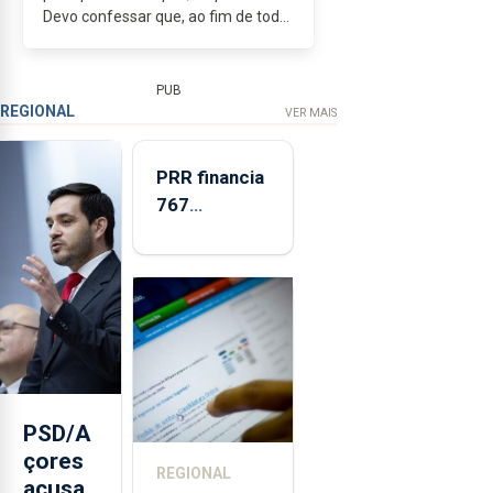
Devo confessar que, ao fim de todo
este tempo na política regional,
pouca coisa me surpreende. Já vi
políticos realizarem, sem sequer...
PUB
REGIONAL
VER MAIS
PRR financia
767
respostas
habitacionais
nos Açores
com
investimento
de 65 ME
PSD/A
çores
REGIONAL
acusa