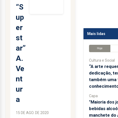
“S
up
er
Mais lidas
st
ar”
Hoje
A.
Cultura e Social
“A arte reque
Ve
dedicação, te
nt
também uma 
conhecimento
ur
Capa
a
"Maioria dos 
bebidas alcoól
15 DE AGO. DE 2020
manchete do A