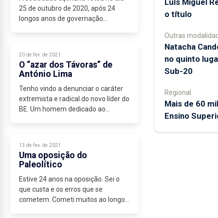
Luís Miguel R
25 de outubro de 2020, após 24
o título
longos anos de governação
socialista, pela mudança. O que
Outras modalida
estava em causa nos Açores era
Natacha Candé
uma longa – e aparentemente
20 de fev. de 2021
no quinto luga
invencível - governação...
O “azar dos Távoras” de
Sub-20
António Lima
Tenho vindo a denunciar o caráter
Regional
extremista e radical do novo líder do
Mais de 60 mi
BE. Um homem dedicado ao
Ensino Superio
conflito, que promove uma agenda
política carregada de ódio e de
insano dogmatismo. Meteu na
13 de fev. de 2021
cabeça que...
Uma oposição do
Paleolítico
Estive 24 anos na oposição. Sei o
que custa e os erros que se
cometem. Cometi muitos ao longo
das últimas duas décadas. Não sou