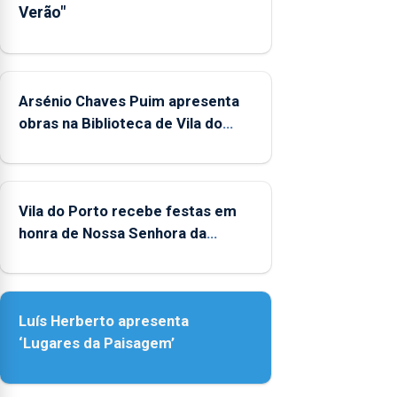
Verão"
indicador
estatístico".
Arsénio Chaves Puim apresenta
obras na Biblioteca de Vila do
Porto
Vila do Porto recebe festas em
honra de Nossa Senhora da
Assunção
Luís Herberto apresenta
‘Lugares da Paisagem’