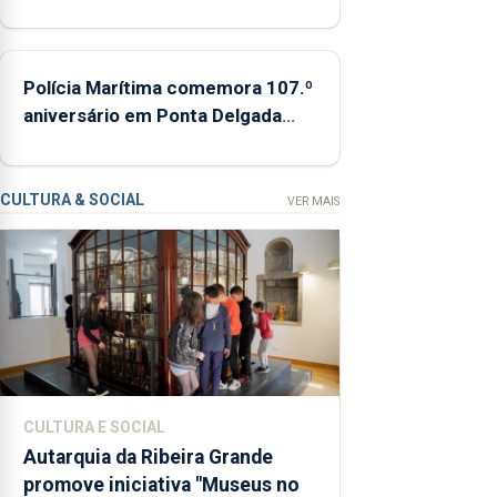
missão na Roménia
contraditória”
sobre a
evolução
Polícia Marítima comemora 107.º
do
aniversário em Ponta Delgada
turismo
entre os dias 5 e 13 de setembro
na
Região,
defendendo
CULTURA & SOCIAL
VER MAIS
que o
setor
deve
apostar
na
criação
de valor
e "não
CULTURA E SOCIAL
ficar
Autarquia da Ribeira Grande
refém de
promove iniciativa "Museus no
um único