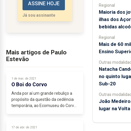
ASSINE HOJE
umbigo do PSD na
Regional
Terceira tem um nome:
Maioria dos j
Já sou assinante
António Ventura.
ilhas dos Aço
bebidas alcoó
Regressarei,...
Regional
Mais de 60 mi
Ensino Superio
Mais artigos de Paulo
Estevão
Outras modalida
Natacha Candé
no quinto luga
1 de mai. de 2021
Sub-20
O Boi do Corvo
Anda por aí um grande rebuliço a
Outras modalida
propósito da questão da cedência
João Medeiro
temporária, ao Ecomuseu do Corvo,
lugar na Volta
de um dos dois exemplares do boi
de raça-anã da ilha do Corvo que se
encontram expostos no Museu
17 de abr. de 2021
Carlos...