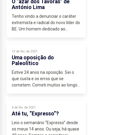
O “azar dos Távoras” de
António Lima
Tenho vindo a denunciar o caráter
extremista e radical do novo líder do
BE. Um homem dedicado ao
conflito, que promove uma agenda
política carregada de ódio e de
insano dogmatismo. Meteu na
13 de fev. de 2021
cabeça que...
Uma oposição do
Paleolítico
Estive 24 anos na oposição. Sei o
que custa e os erros que se
cometem. Cometi muitos ao longo
das últimas duas décadas. Não sou
um exemplo de acertos. Tenho
alguns. Creio que, apesar de tudo,
6 de fev. de 2021
superam...
Até tu, “Expresso”?
Leio o semanário “Expresso” desde
os meus 14 anos. Ou seja, há quase