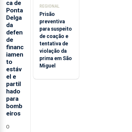
ca de
REGIONAL
Ponta
Prisão
Delga
preventiva
da
para suspeito
defen
de coação e
de
tentativa de
financ
violação da
iamen
prima em São
to
Miguel
estáv
el e
partil
hado
para
bomb
eiros
O