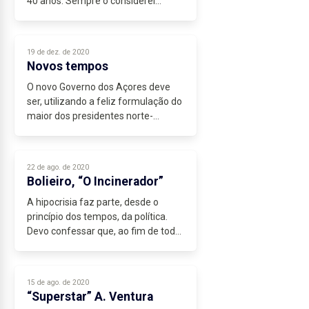
40 anos. Sempre o considerei
credível e independente. É claro que
identifico aqui e ali erros, omissões
e interpretações que são,...
19 de dez. de 2020
Novos tempos
O novo Governo dos Açores deve
ser, utilizando a feliz formulação do
maior dos presidentes norte-
americanos, “o governo do povo,
pelo povo e para o povo”.
Pronunciei no Parlamento, ao longo
22 de ago. de 2020
dos...
Bolieiro, “O Incinerador”
A hipocrisia faz parte, desde o
princípio dos tempos, da política.
Devo confessar que, ao fim de todo
este tempo na política regional,
pouca coisa me surpreende. Já vi
políticos realizarem, sem sequer...
15 de ago. de 2020
“Superstar” A. Ventura