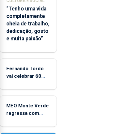
CULTURA E SOCIAL
balnear
“Tenho uma vida
completamente
cheia de trabalho,
dedicação, gosto
e muita paixão”
Fernando Tordo
vai celebrar 60
anos de carreira
no Coliseu
Micaelense
MEO Monte Verde
regressa com
reforço da
acessibilidade