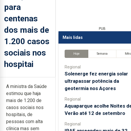
para
centenas
dos mais de
PUB
Mais lidas
1.200 casos
sociais nos
Hoje
Semana
Mê
hospitai
Regional
Solenerge fez energia solar
ultrapassar potência da
A ministra da Saúde
geotermia nos Açores
estimou que haja
Regional
mais de 1.200 de
Aquaparque acolhe Noites d
casos sociais nos
Verão até 12 de setembro
hospitais, de
pessoas com alta
Regional
clínica mas sem
IRAE apreendeu mais de 32