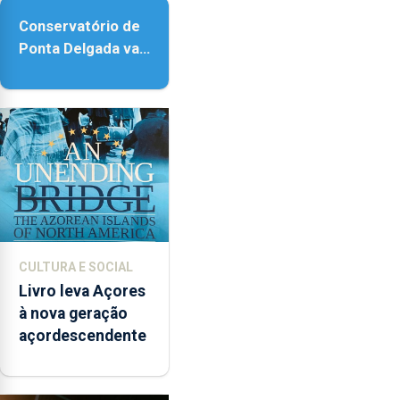
Conservatório de
Ponta Delgada vai
contar com novos
instrumentos
CULTURA E SOCIAL
Livro leva Açores
à nova geração
açordescendente