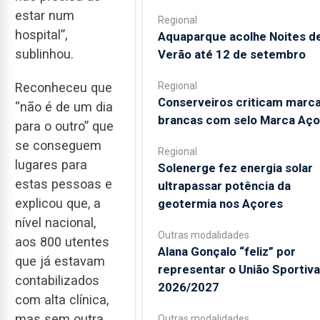
estar num
Regional
hospital”,
Aquaparque acolhe Noites d
sublinhou.
Verão até 12 de setembro
Regional
Reconheceu que
Conserveiros criticam marc
“não é de um dia
brancas com selo Marca Aço
para o outro” que
se conseguem
Regional
lugares para
Solenerge fez energia solar
estas pessoas e
ultrapassar potência da
explicou que, a
geotermia nos Açores
nível nacional,
Outras modalidades
aos 800 utentes
Alana Gonçalo “feliz” por
que já estavam
representar o União Sportiv
contabilizados
2026/2027
com alta clínica,
mas sem outra
Outras modalidades