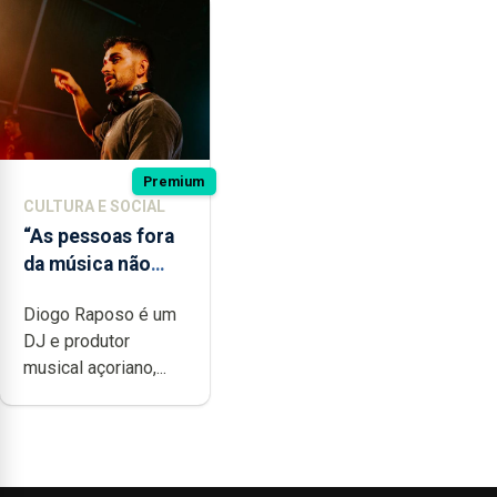
Premium
CULTURA E SOCIAL
“As pessoas fora
da música não
têm a noção do
Diogo Raposo é um
quão difícil é
DJ e produtor
produzir uma
musical açoriano,...
música”