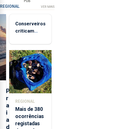
PUB
REGIONAL
VER MAIS
Conserveiros
criticam
marcas
brancas com
selo Marca
Açores
P
r
REGIONAL
a
Mais de 380
i
ocorrências
a
registadas
d