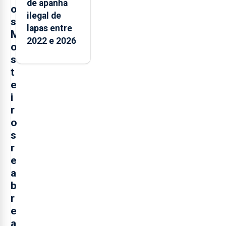
de apanha
o
ilegal de
s
lapas entre
M
2022 e 2026
o
s
t
e
i
r
o
s
r
e
a
b
r
e
a