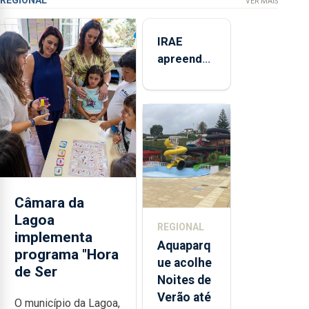
REGIONAL
VER MAIS
IRAE
apreendeu
mais de 32
toneladas
de
alimentos
entre
2021 e
2025 nos
Açores
Câmara da
Lagoa
REGIONAL
implementa
Aquaparq
programa "Hora
ue acolhe
de Ser
Noites de
Verão até
O município da Lagoa,