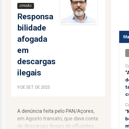
OPINIÃO
Responsa
bilidade
afogada
Ma
em
descargas
Cu
ilegais
“
d
t
9 DE SET. DE 2025
c
C
A denúncia feita pelo PAN/Açores,
"
b
em Agosto transato, que dava conta
m
de descargas ilegais de efluentes