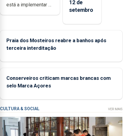
12 de
está a implementar o
setembro
programa “Hora de
Ser” para a prevenção
primária da violência
doméstica, através da
Praia dos Mosteiros reabre a banhos após
promoção de
terceira interditação
competências
pessoais, emocionais
e sociais junto das
crianças
Conserveiros criticam marcas brancas com
selo Marca Açores
CULTURA & SOCIAL
VER MAIS