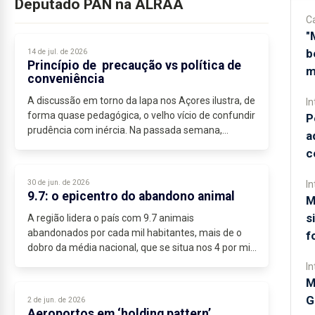
Deputado PAN na ALRAA
C
"
b
14 de jul. de 2026
Princípio de precaução vs política de
m
conveniência
A discussão em torno da lapa nos Açores ilustra, de
In
forma quase pedagógica, o velho vício de confundir
P
prudência com inércia. Na passada semana,
a
apresentamos um projeto que visava a interdição...
c
30 de jun. de 2026
In
9.7: o epicentro do abandono animal
M
s
A região lidera o país com 9.7 animais
abandonados por cada mil habitantes, mais de o
f
dobro da média nacional, que se situa nos 4 por mil
habitantes – dados que, num território com apenas
In
245 mil residentes,...
M
G
2 de jun. de 2026
Aeroportos em ‘holding pattern’