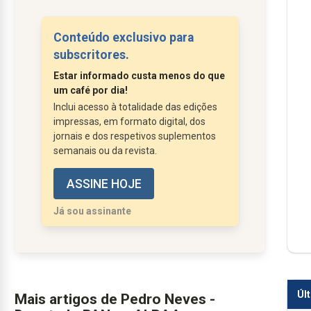
agropecuários, na costa norte da
ilha de São Miguel, nomeadamente
Conteúdo exclusivo para
no concelho da Ribeira Grande,
subscritores.
expôs uma realidade preocupante —
Estar informado custa menos do que
e, infelizmente, recorrente. O que
um café por dia!
começou por serem relatos de
Inclui acesso à totalidade das edições
populares que descreviam um
impressas, em formato digital, dos
aumento...
jornais e dos respetivos suplementos
semanais ou da revista.
ASSINE HOJE
Já sou assinante
Úl
Mais artigos de Pedro Neves -