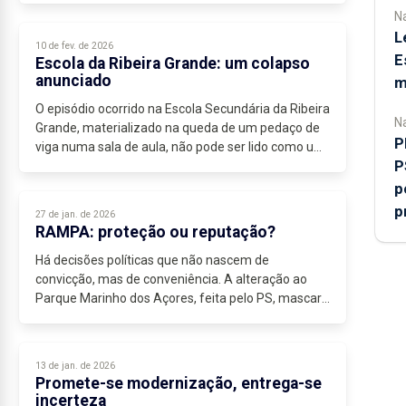
Na
L
10 de fev. de 2026
E
Escola da Ribeira Grande: um colapso
anunciado
m
O episódio ocorrido na Escola Secundária da Ribeira
Na
Grande, materializado na queda de um pedaço de
P
viga numa sala de aula, não pode ser lido como um
P
acaso isolado, nem como uma fatalidade
imprevisível...
p
p
27 de jan. de 2026
RAMPA: proteção ou reputação?
Há decisões políticas que não nascem de
convicção, mas de conveniência. A alteração ao
Parque Marinho dos Açores, feita pelo PS, mascara
de “prática sustentável” uma realidade que
apenas...
13 de jan. de 2026
Promete-se modernização, entrega-se
incerteza