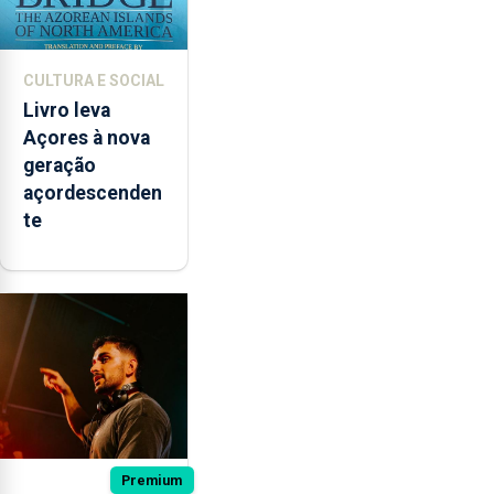
CULTURA E SOCIAL
Livro leva
Açores à nova
geração
açordescenden
te
Premium