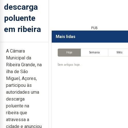
descarga
poluente
em ribeira
PUB
Mais lidas
A Câmara
Hoje
Semana
Mês
Municipal da
Ribeira Grande, na
Sem artigos hoje.
ilha de São
Miguel, Açores,
participou às
autoridades uma
descarga
poluente na
ribeira que
atravessa a
cidade e anunciou