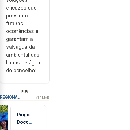
eficazes que
previnam
futuras
ocorrências e
garantam a
salvaguarda
ambiental das
linhas de água
do concelho”.
PUB
REGIONAL
VER MAIS
Pingo
Doce
abre esta