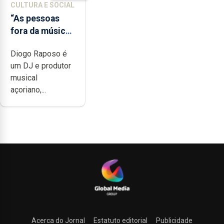
CULTURA E SOCIAL
“As pessoas
fora da música
não têm a
Diogo Raposo é
noção do quão
um DJ e produtor
difícil é
musical
produzir uma
açoriano,...
música”
Acerca do Jornal
Estatuto editorial
Publicidade