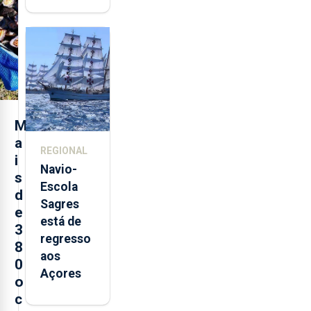
quinta-
feira nova
loja em
São
Sebastião
e cria 30
postos de
M
trabalho
a
REGIONAL
i
Navio-
s
Escola
d
Sagres
e
está de
3
regresso
8
aos
0
Açores
o
c