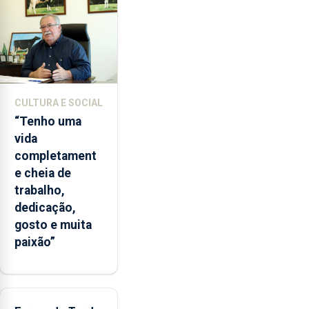
entre
2022
e
2026.
A
ilha
CULTURA E SOCIAL
das
“Tenho uma
Flores
vida
apresenta
completament
um
e cheia de
“decréscimo
trabalho,
significativo”
dedicação,
da
gosto e muita
CPUE
paixão”
entre
2022
e
2025