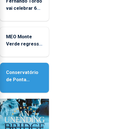
Fernando Tordo
vai celebrar 60
anos de carreira
no Coliseu
Micaelense
MEO Monte
Verde regressa
com reforço da
acessibilidade
Conservatório
de Ponta
Delgada vai
contar com
novos
instrumentos