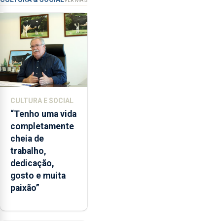
VER MAIS
ilegal
instrumentos
de
lapas
entre
2022
e
2026.
A
CULTURA E SOCIAL
ilha
“Tenho uma vida
das
completamente
Flores
cheia de
apresenta
trabalho,
um
dedicação,
“decréscimo
gosto e muita
significativo”
paixão”
da
CPUE
entre