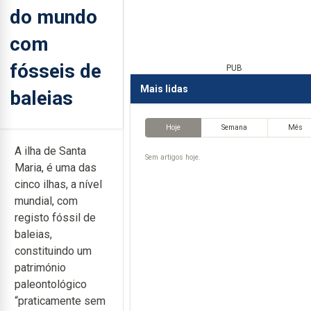
do mundo
com
fósseis de
PUB
Mais lidas
baleias
Hoje
Semana
Mês
A ilha de Santa
Sem artigos hoje.
Maria, é uma das
cinco ilhas, a nível
mundial, com
registo fóssil de
baleias,
constituindo um
património
paleontológico
“praticamente sem