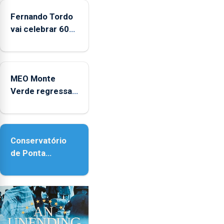
2022
e
Fernando Tordo
2025
vai celebrar 60
anos de carreira
no Coliseu
Micaelense
MEO Monte
Verde regressa
com reforço da
acessibilidade
Conservatório
de Ponta
Delgada vai
contar com
novos
instrumentos