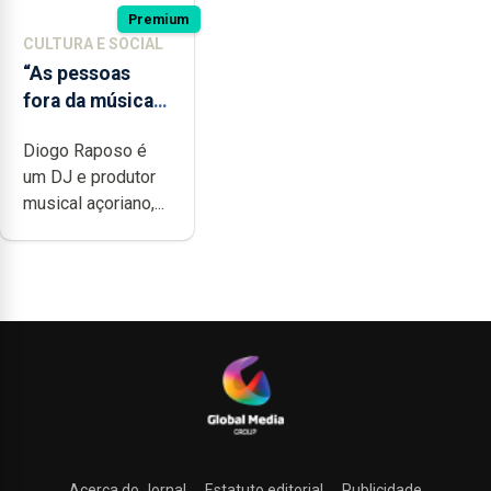
Premium
CULTURA E SOCIAL
“As pessoas
fora da música
não têm a noção
Diogo Raposo é
do quão difícil é
um DJ e produtor
produzir uma
musical açoriano,...
música”
Acerca do Jornal
Estatuto editorial
Publicidade