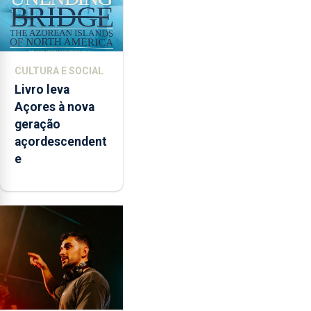
CULTURA E SOCIAL
Livro leva
Açores à nova
geração
açordescendent
e