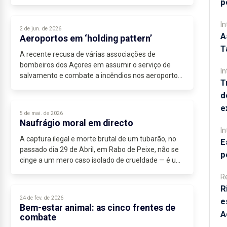
p
habitantes – dados que, num território com apenas
245 mil residentes,...
In
2 de jun. de 2026
A
Aeroportos em ‘holding pattern’
T
A recente recusa de várias associações de
bombeiros dos Açores em assumir o serviço de
In
salvamento e combate a incêndios nos aeroportos
T
da ANA expõe uma fissura técnica, demonstrativa...
d
e
5 de mai. de 2026
Naufrágio moral em directo
In
A captura ilegal e morte brutal de um tubarão, no
E
passado dia 29 de Abril, em Rabo de Peixe, não se
p
cinge a um mero caso isolado de crueldade — é um
retrato perturbador de falência moral colectiva....
R
R
24 de fev. de 2026
e
Bem-estar animal: as cinco frentes de
A
combate