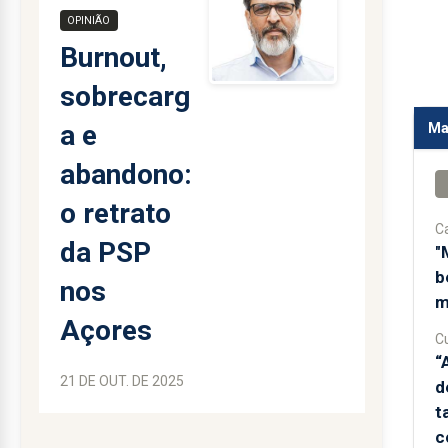
OPINIÃO
Burnout,
sobrecarg
a e
Ma
abandono:
o retrato
C
da PSP
"
b
nos
m
Açores
Cu
“
21 DE OUT. DE 2025
d
t
c