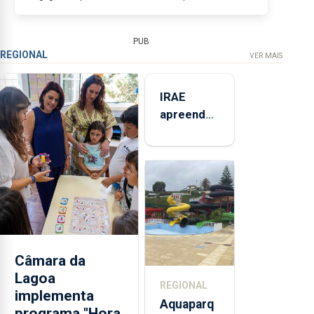
Açores. Continuamos a ultrapassar, sem pudor, o
limite...
PUB
REGIONAL
VER MAIS
IRAE
apreendeu
mais de 32
toneladas
de
alimentos
entre
2021 e
2025 nos
Açores
Câmara da
Lagoa
REGIONAL
implementa
Aquaparq
programa "Hora