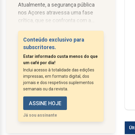
Atualmente, a segurança pública
nos Açores atravessa uma fase
crítica, que se confronta com a
proliferação das drogas sintéticas,
cada vez mais acessíveis e
Conteúdo exclusivo para
perigosas, bem como com o
subscritores.
aumento do turismo e da
Estar informado custa menos do que
consequente criminalidade -
um café por dia!
situações que colocam em risco
Inclui acesso à totalidade das edições
não apenas a saúde da população
impressas, em formato digital, dos
açoriana, a integridade dos animais...
jornais e dos respetivos suplementos
semanais ou da revista.
ASSINE HOJE
Já sou assinante
Úl