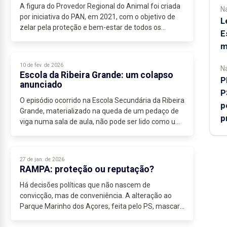
A figura do Provedor Regional do Animal foi criada
Na
por iniciativa do PAN, em 2021, com o objetivo de
L
zelar pela proteção e bem-estar de todos os
E
animais no arquipélago – no...
m
10 de fev. de 2026
Na
Escola da Ribeira Grande: um colapso
P
anunciado
P
O episódio ocorrido na Escola Secundária da Ribeira
p
Grande, materializado na queda de um pedaço de
p
viga numa sala de aula, não pode ser lido como um
acaso isolado, nem como uma fatalidade
imprevisível...
27 de jan. de 2026
RAMPA: proteção ou reputação?
Há decisões políticas que não nascem de
convicção, mas de conveniência. A alteração ao
Parque Marinho dos Açores, feita pelo PS, mascara
de “prática sustentável” uma realidade que