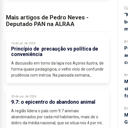
C
"
Mais artigos de Pedro Neves -
b
Deputado PAN na ALRAA
m
In
14 de jul. de 2026
P
Princípio de precaução vs política de
conveniência
a
c
A discussão em torno da lapa nos Açores ilustra, de
forma quase pedagógica, o velho vício de confundir
In
prudência com inércia. Na passada semana,
M
apresentamos um projeto que visava a interdição...
s
f
30 de jun. de 2026
9.7: o epicentro do abandono animal
In
A região lidera o país com 9.7 animais
M
abandonados por cada mil habitantes, mais de o
G
dobro da média nacional, que se situa nos 4 por mil