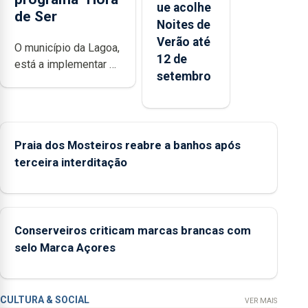
ue acolhe
de Ser
Noites de
Verão até
O município da Lagoa,
12 de
está a implementar o
setembro
programa “Hora de
Ser” para a prevenção
primária da violência
doméstica, através da
Praia dos Mosteiros reabre a banhos após
promoção de
terceira interditação
competências
pessoais, emocionais
e sociais junto das
crianças
Conserveiros criticam marcas brancas com
selo Marca Açores
CULTURA & SOCIAL
VER MAIS