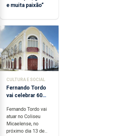
e muita paixão”
CULTURA E SOCIAL
Fernando Tordo
vai celebrar 60
anos de carreira
Fernando Tordo vai
no Coliseu
atuar no Coliseu
Micaelense
Micaelense, no
próximo dia 13 de...