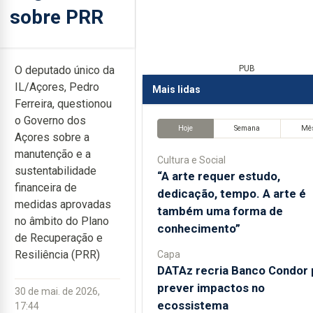
sobre PRR
O deputado único da
PUB
IL/Açores, Pedro
Mais lidas
Ferreira, questionou
o Governo dos
Hoje
Semana
Mê
Açores sobre a
manutenção e a
Cultura e Social
sustentabilidade
“A arte requer estudo,
financeira de
dedicação, tempo. A arte é
medidas aprovadas
também uma forma de
no âmbito do Plano
conhecimento”
de Recuperação e
Resiliência (PRR)
Capa
DATAz recria Banco Condor 
prever impactos no
30 de mai. de 2026,
ecossistema
17:44