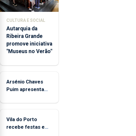
e
núcleos
museológicos
CULTURA E SOCIAL
integrados
Autarquia da
na
Ribeira Grande
Rede
promove iniciativa
Municipal
"Museus no Verão"
de
Museus
aos
sábados
Arsénio Chaves
durante
o
Puim apresenta
mês
obras na Biblioteca
de
de Vila do Porto
agosto,
entre
Vila do Porto
as
recebe festas em
14h00
honra de Nossa