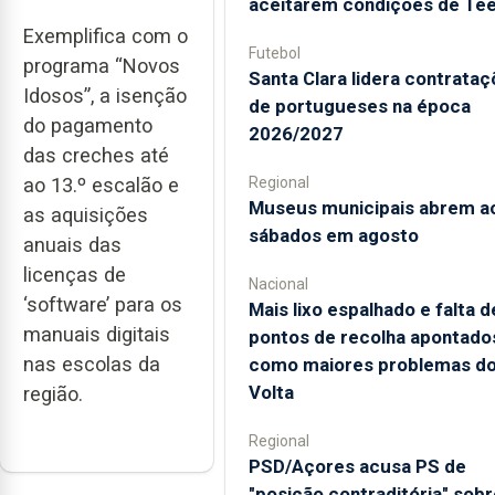
aceitarem condições de Te
Exemplifica com o
Futebol
programa “Novos
Santa Clara lidera contrata
Idosos”, a isenção
de portugueses na época
do pagamento
2026/2027
das creches até
ao 13.º escalão e
Regional
Museus municipais abrem a
as aquisições
sábados em agosto
anuais das
licenças de
Nacional
‘software’ para os
Mais lixo espalhado e falta d
manuais digitais
pontos de recolha apontado
nas escolas da
como maiores problemas d
Volta
região.
Regional
PSD/Açores acusa PS de
"posição contraditória" sobr