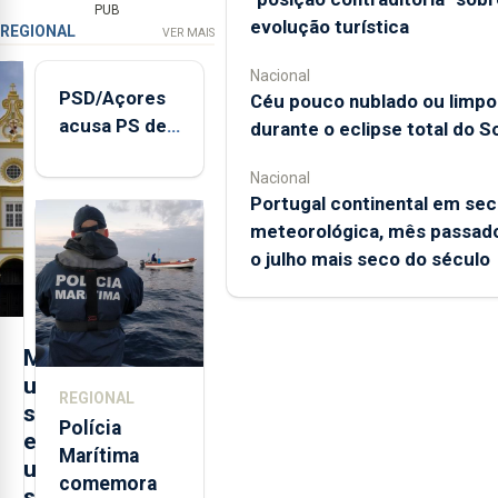
PUB
evolução turística
REGIONAL
VER MAIS
Nacional
PSD/Açores
Céu pouco nublado ou limpo
acusa PS de
durante o eclipse total do So
"posição
Nacional
contraditória"
Portugal continental em sec
sobre
meteorológica, mês passado
evolução
o julho mais seco do século
turística
M
u
REGIONAL
s
Polícia
e
Marítima
u
comemora
s