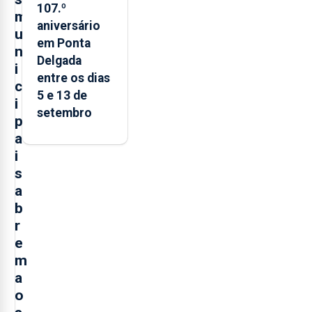
107.º
m
aniversário
u
em Ponta
n
Delgada
i
entre os dias
c
5 e 13 de
i
setembro
p
a
i
s
a
b
r
e
m
a
o