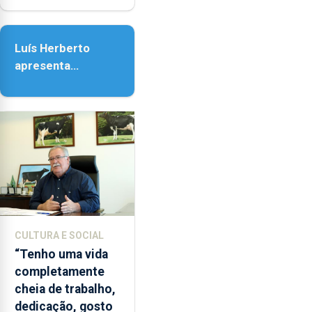
e
Senhora da
as
Assunção
18h00.
Luís Herberto
apresenta
‘Lugares da
Paisagem’
CULTURA E SOCIAL
“Tenho uma vida
completamente
cheia de trabalho,
dedicação, gosto