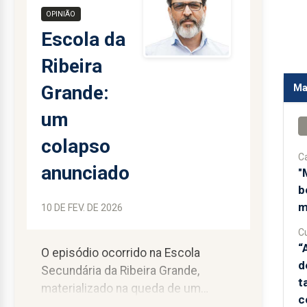
OPINIÃO
Escola da
Ribeira
Grande:
Ma
um
colapso
C
anunciado
"
b
m
10 DE FEV. DE 2026
Cu
“
O episódio ocorrido na Escola
d
Secundária da Ribeira Grande,
t
materializado na queda de um
c
pedaço de viga numa sala de aula,