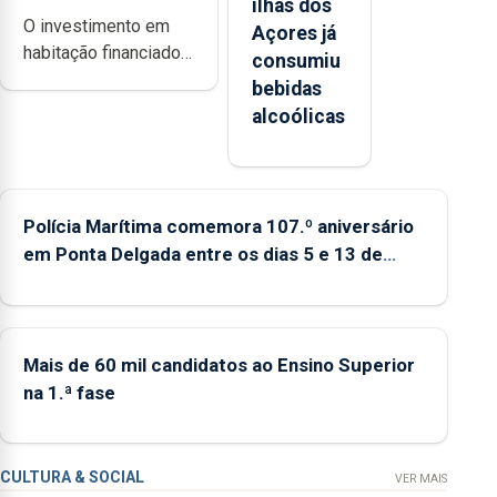
ilhas dos
O investimento em
Açores já
habitação financiado
consumiu
pelo Plano de
bebidas
Recuperação e
alcoólicas
Resiliência (PRR) nos
Açores ronda os 65
milhões de euros e
abrange 767
Polícia Marítima comemora 107.º aniversário
respostas
em Ponta Delgada entre os dias 5 e 13 de
habitacionais,
setembro
anunciou o Governo
Regional.
Mais de 60 mil candidatos ao Ensino Superior
na 1.ª fase
CULTURA & SOCIAL
VER MAIS