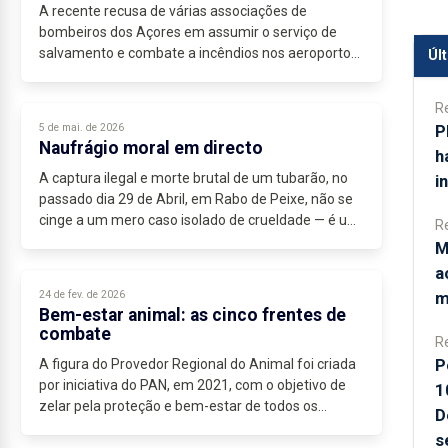
A recente recusa de várias associações de
bombeiros dos Açores em assumir o serviço de
salvamento e combate a incêndios nos aeroportos
Úl
da ANA expõe uma fissura técnica, demonstrativa...
R
P
5 de mai. de 2026
Naufrágio moral em directo
h
A captura ilegal e morte brutal de um tubarão, no
i
passado dia 29 de Abril, em Rabo de Peixe, não se
cinge a um mero caso isolado de crueldade — é um
R
retrato perturbador de falência moral colectiva....
M
a
m
24 de fev. de 2026
Bem-estar animal: as cinco frentes de
combate
R
P
A figura do Provedor Regional do Animal foi criada
por iniciativa do PAN, em 2021, com o objetivo de
1
zelar pela proteção e bem-estar de todos os
D
animais no arquipélago – no...
s