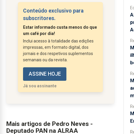
não pode ser lido como um acaso
E
Conteúdo exclusivo para
A
isolado, nem como uma fatalidade
subscritores.
p
imprevisível - trata-se de um
Estar informado custa menos do que
A
exemplo evidente de uma lógica
um café por dia!
reativa, que mistura gestão pública
R
Inclui acesso à totalidade das edições
com administração de crises, fruto
M
impressas, em formato digital, dos
de anos de desinvestimento,
jornais e dos respetivos suplementos
i
semanais ou da revista.
adiamentos sucessivos e de uma
b
complacência que se...
ASSINE HOJE
R
M
Já sou assinante
a
m
R
M
E
Mais artigos de Pedro Neves -
Deputado PAN na ALRAA
R