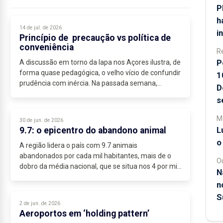
P
h
14 de jul. de 2026
i
Princípio de precaução vs política de
conveniência
R
P
A discussão em torno da lapa nos Açores ilustra, de
forma quase pedagógica, o velho vício de confundir
1
prudência com inércia. Na passada semana,
D
apresentamos um projeto que visava a interdição...
s
M
30 de jun. de 2026
L
9.7: o epicentro do abandono animal
o
A região lidera o país com 9.7 animais
abandonados por cada mil habitantes, mais de o
O
dobro da média nacional, que se situa nos 4 por mil
N
habitantes – dados que, num território com apenas
n
245 mil residentes,...
S
2 de jun. de 2026
Aeroportos em ‘holding pattern’