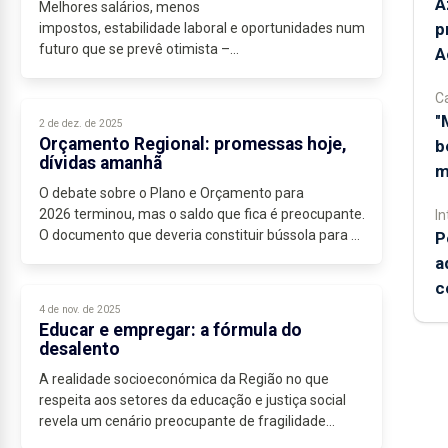
A
Melhores salários, menos
p
impostos, estabilidade laboral e oportunidades num
futuro que se prevê otimista –...
A
C
"
2 de dez. de 2025
Orçamento Regional: promessas hoje,
b
dívidas amanhã
m
O debate sobre o Plano e Orçamento para
2026 terminou, mas o saldo que fica é preocupante.
In
O documento que deveria constituir bússola para o
P
destino da Região no próximo ano revela-se,...
a
c
4 de nov. de 2025
Educar e empregar: a fórmula do
desalento
A realidade socioeconómica da Região no que
respeita aos setores da educação e justiça social
revela um cenário preocupante de fragilidade
estrutural, que desenha um retrato inquietante.