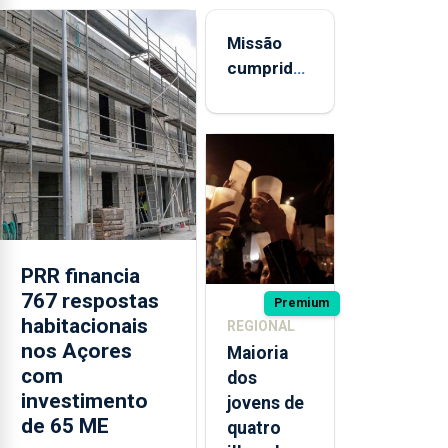
Missão
cumprida:
militares
açorianos
regressam
após
missão na
Roménia
PRR financia
767 respostas
Premium
habitacionais
REGIONAL
nos Açores
Maioria
com
dos
investimento
jovens de
de 65 ME
quatro