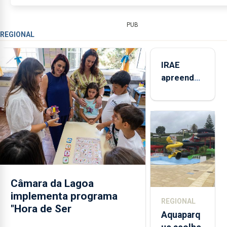
PUB
REGIONAL
IRAE
apreendeu
mais de 32
toneladas
de
alimentos
entre
2021 e
2025 nos
Açores
Câmara da Lagoa
implementa programa
REGIONAL
"Hora de Ser
Aquaparq