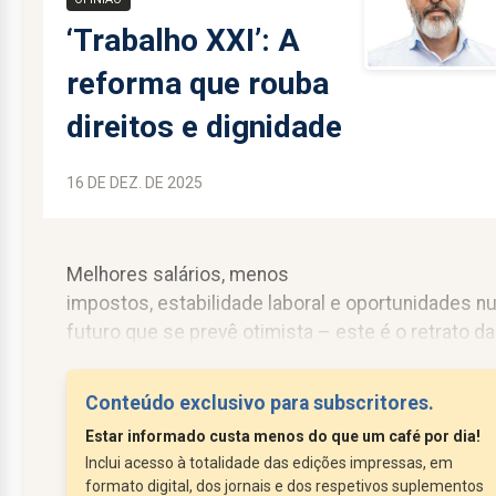
‘Trabalho XXI’: A
reforma que rouba
direitos e dignidade
16 DE DEZ. DE 2025
Melhores salários, menos
impostos, estabilidade laboral e oportunidades n
futuro que se prevê otimista – este é o retrato da
realidade laboral atual, feito por Luís
Montenegro, que sustenta a menosprezada greve
Conteúdo exclusivo para subscritores.
do passado dia 11 de Dezembro, face a um
Estar informado custa menos do que um café por dia!
pacote...
Inclui acesso à totalidade das edições impressas, em
formato digital, dos jornais e dos respetivos suplementos