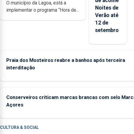
ue acolhe
O município da Lagoa, está a
Noites de
implementar o programa “Hora de
Verão até
Ser” para a prevenção primária da
12 de
violência doméstica, através da
setembro
promoção de competências
pessoais, emocionais e sociais
junto das crianças
Praia dos Mosteiros reabre a banhos após terceira
interditação
Conserveiros criticam marcas brancas com selo Marc
Açores
CULTURA & SOCIAL