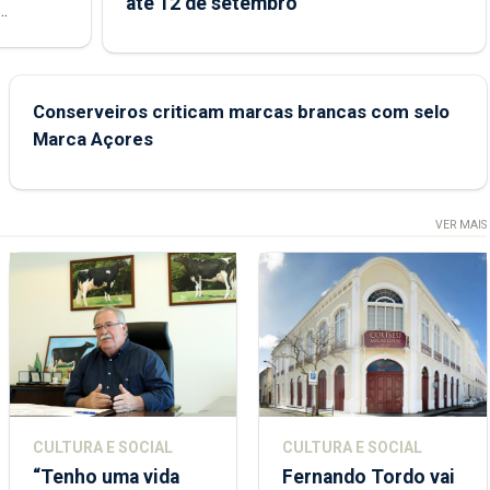
até 12 de setembro
junto das
Conserveiros criticam marcas brancas com selo
Marca Açores
VER MAIS
CULTURA E SOCIAL
CULTURA E SOCIAL
“Tenho uma vida
Fernando Tordo vai