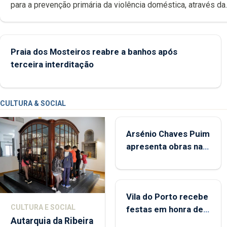
para a prevenção primária da violência doméstica, através da
promoção de competências pessoais, emocionais e sociais 
crianças
Praia dos Mosteiros reabre a banhos após
terceira interditação
CULTURA & SOCIAL
Arsénio Chaves Puim
apresenta obras na
Biblioteca de Vila do
Porto
Vila do Porto recebe
CULTURA E SOCIAL
festas em honra de
Autarquia da Ribeira
Nossa Senhora da