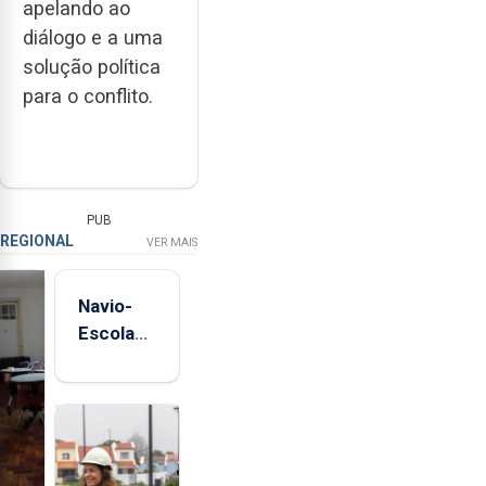
apelando ao
diálogo e a uma
solução política
para o conflito.
PUB
REGIONAL
VER MAIS
Navio-
Escola
Sagres
está de
regresso
aos
Açores