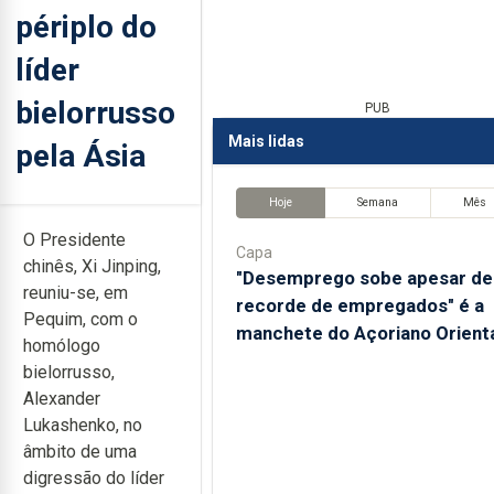
périplo do
líder
bielorrusso
PUB
Mais lidas
pela Ásia
Hoje
Semana
Mês
O Presidente
Capa
chinês, Xi Jinping,
"Desemprego sobe apesar de
reuniu-se, em
recorde de empregados" é a
Pequim, com o
manchete do Açoriano Orient
homólogo
bielorrusso,
Alexander
Lukashenko, no
âmbito de uma
digressão do líder