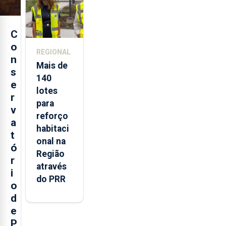
C
o
REGIONAL
n
Mais de
s
140
e
lotes
r
para
v
reforço
a
habitaci
t
onal na
ó
Região
r
através
i
do PRR
o
d
e
P