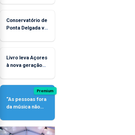
Conservatório de
Ponta Delgada vai
contar com
novos
instrumentos
Livro leva Açores
à nova geração
açordescendente
Premium
“As pessoas fora
da música não
têm a noção do
quão difícil é
produzir uma