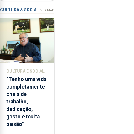
requalificação
condições
de
CULTURA & SOCIAL
VER MAIS
ensino
da
instituição
CULTURA E SOCIAL
“Tenho uma vida
completamente
cheia de
trabalho,
dedicação,
gosto e muita
paixão”