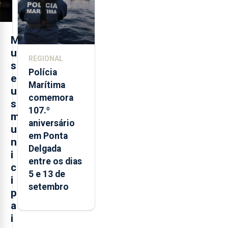
M
u
REGIONAL
s
Polícia
e
Marítima
u
comemora
s
107.º
m
aniversário
u
em Ponta
n
Delgada
i
entre os dias
c
5 e 13 de
i
setembro
p
a
i