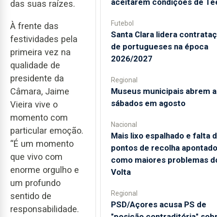
aceitarem condições de Te
das suas raízes.
Futebol
À frente das
Santa Clara lidera contrata
festividades pela
de portugueses na época
primeira vez na
2026/2027
qualidade de
presidente da
Regional
Museus municipais abrem a
Câmara, Jaime
sábados em agosto
Vieira vive o
momento com
Nacional
particular emoção.
Mais lixo espalhado e falta 
“É um momento
pontos de recolha apontad
que vivo com
como maiores problemas d
enorme orgulho e
Volta
um profundo
Regional
sentido de
PSD/Açores acusa PS de
responsabilidade.
"posição contraditória" sob