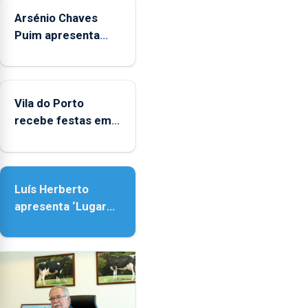
sábados
Arsénio Chaves
durante
o
Puim apresenta
mês
obras na Biblioteca
de
de Vila do Porto
agosto,
entre
Vila do Porto
as
recebe festas em
14h00
honra de Nossa
e
Senhora da
as
Assunção
18h00.
Luís Herberto
apresenta ‘Lugares
da Paisagem’