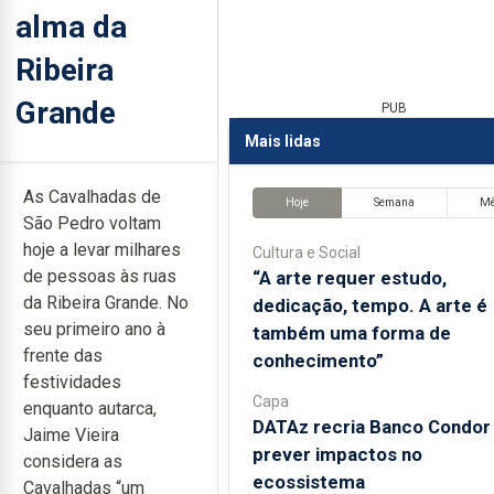
alma da
Ribeira
Grande
PUB
Mais lidas
As Cavalhadas de
Hoje
Semana
M
São Pedro voltam
hoje a levar milhares
Cultura e Social
de pessoas às ruas
“A arte requer estudo,
da Ribeira Grande. No
dedicação, tempo. A arte é
seu primeiro ano à
também uma forma de
frente das
conhecimento”
festividades
Capa
enquanto autarca,
DATAz recria Banco Condor
Jaime Vieira
prever impactos no
considera as
ecossistema
Cavalhadas “um