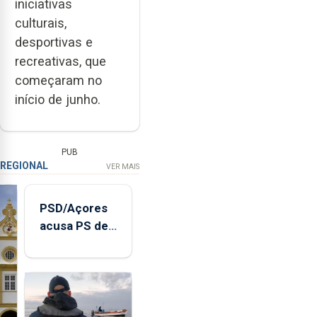
iniciativas
culturais,
desportivas e
recreativas, que
começaram no
início de junho.
PUB
REGIONAL
VER MAIS
PSD/Açores
acusa PS de
"posição
contraditória"
sobre
evolução
turística