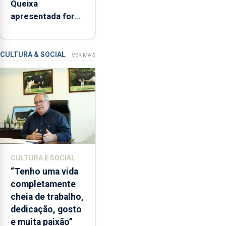
Queixa
interditada
apresentada fora
devido
do prazo faz cair
“a
condenação por
contaminação
violação
CULTURA & SOCIAL
VER MAIS
microbiológica”,
pela
terceira
vez
desde
o
início
da
época
CULTURA E SOCIAL
balnear
“Tenho uma vida
completamente
cheia de trabalho,
dedicação, gosto
e muita paixão”