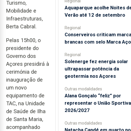
Regional
Turismo,
Aquaparque acolhe Noites d
Mobilidade e
Verão até 12 de setembro
Infraestruturas,
Berta Cabral.
Regional
Conserveiros criticam marc
Pelas 15h00, o
brancas com selo Marca Aço
presidente do
Regional
Governo dos
Solenerge fez energia solar
Açores presidirá à
ultrapassar potência da
cerimónia de
geotermia nos Açores
inauguração de
um novo
Outras modalidades
equipamento de
Alana Gonçalo “feliz” por
representar o União Sportiv
TAC, na Unidade
2026/2027
de Saúde de Ilha
de Santa Maria,
Outras modalidades
acompanhado
Natacha Candé em quarto no