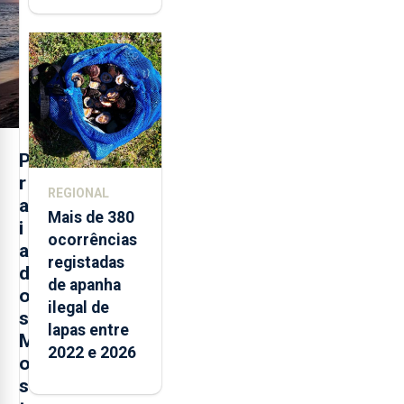
brancas com
selo Marca
Açores
P
r
REGIONAL
a
Mais de 380
i
ocorrências
a
registadas
d
de apanha
o
ilegal de
s
lapas entre
M
2022 e 2026
o
s