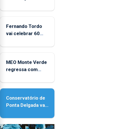
Fernando Tordo
vai celebrar 60
anos de carreira
no Coliseu
Micaelense
MEO Monte Verde
regressa com
reforço da
acessibilidade
Conservatório de
Ponta Delgada vai
contar com novos
instrumentos