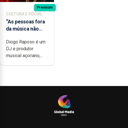
Premium
CULTURA E SOCIAL
“As pessoas fora
da música não
têm a noção do
Diogo Raposo é um
quão difícil é
DJ e produtor
produzir uma
musical açoriano,...
música”