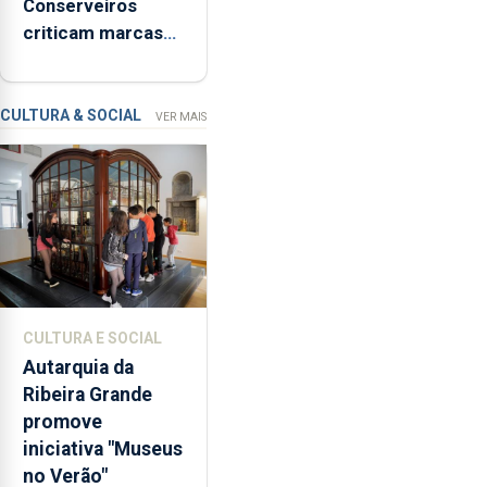
Conserveiros
de
criticam marcas
Ser”
brancas com selo
para
Marca Açores
a
prevenção
CULTURA & SOCIAL
VER MAIS
primária
da
violência
doméstica,
através
da
promoção
de
CULTURA E SOCIAL
competências
Autarquia da
pessoais,
Ribeira Grande
emocionais
promove
e
iniciativa "Museus
sociais
no Verão"
junto