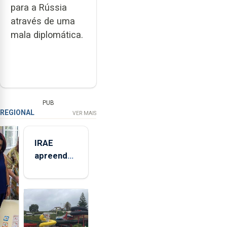
para a Rússia
através de uma
mala diplomática.
PUB
REGIONAL
VER MAIS
IRAE
apreendeu
mais de 32
toneladas
de
alimentos
entre