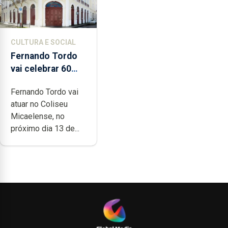
CULTURA E SOCIAL
Fernando Tordo
vai celebrar 60
anos de carreira
Fernando Tordo vai
no Coliseu
atuar no Coliseu
Micaelense
Micaelense, no
próximo dia 13 de...