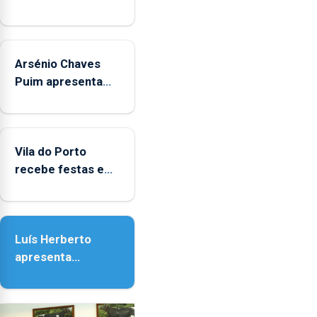
das
crianças
Arsénio Chaves
Puim apresenta
obras na
Biblioteca de Vila
do Porto
Vila do Porto
recebe festas em
honra de Nossa
Senhora da
Assunção
Luís Herberto
apresenta
‘Lugares da
Paisagem’