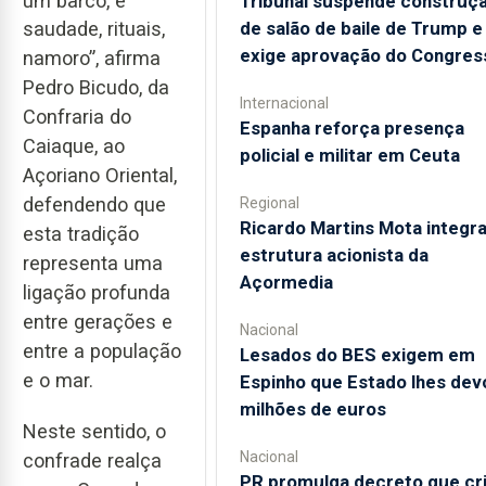
um barco, é
Tribunal suspende construç
de salão de baile de Trump e
saudade, rituais,
exige aprovação do Congres
namoro”, afirma
Pedro Bicudo, da
Internacional
Confraria do
Espanha reforça presença
Caiaque, ao
policial e militar em Ceuta
Açoriano Oriental,
defendendo que
Regional
Ricardo Martins Mota integra
esta tradição
estrutura acionista da
representa uma
Açormedia
ligação profunda
entre gerações e
Nacional
entre a população
Lesados do BES exigem em
e o mar.
Espinho que Estado lhes dev
milhões de euros
Neste sentido, o
Nacional
confrade realça
PR promulga decreto que cr