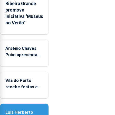
Ribeira Grande
emocionais
promove
e
iniciativa "Museus
sociais
no Verão"
junto
das
crianças
Arsénio Chaves
Puim apresenta
obras na
Biblioteca de Vila
do Porto
Vila do Porto
recebe festas em
honra de Nossa
Senhora da
Assunção
Luís Herberto