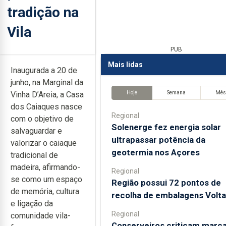
tradição na
Vila
PUB
Mais lidas
Inaugurada a 20 de
junho, na Marginal da
Hoje
Semana
Mê
Vinha D’Areia, a Casa
dos Caiaques nasce
Regional
com o objetivo de
Solenerge fez energia solar
salvaguardar e
ultrapassar potência da
valorizar o caiaque
geotermia nos Açores
tradicional de
madeira, afirmando-
Regional
se como um espaço
Região possui 72 pontos de
de memória, cultura
recolha de embalagens Volta
e ligação da
Regional
comunidade vila-
Conserveiros criticam marc