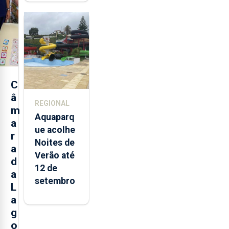
toneladas
de
alimentos
entre
2021 e
2025 nos
Açores
C
â
REGIONAL
m
Aquaparq
a
ue acolhe
r
Noites de
a
Verão até
d
12 de
a
setembro
L
a
g
o