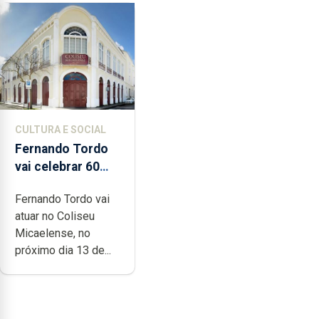
CULTURA E SOCIAL
Fernando Tordo
vai celebrar 60
anos de carreira
Fernando Tordo vai
no Coliseu
atuar no Coliseu
Micaelense
Micaelense, no
próximo dia 13 de...