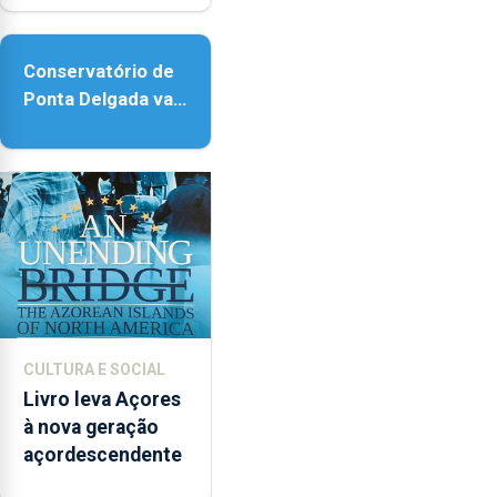
acessibilidade
Conservatório de
Ponta Delgada vai
contar com novos
instrumentos
CULTURA E SOCIAL
Livro leva Açores
à nova geração
açordescendente