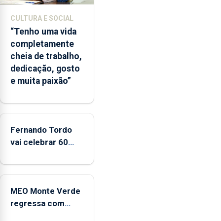
A
CULTURA E SOCIAL
ilha
“Tenho uma vida
das
completamente
Flores
cheia de trabalho,
apresenta
dedicação, gosto
um
e muita paixão”
“decréscimo
significativo”
da
CPUE
entre
Fernando Tordo
2022
vai celebrar 60
e
anos de carreira
2025
no Coliseu
Micaelense
MEO Monte Verde
regressa com
reforço da