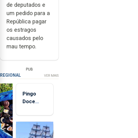
de deputados e
um pedido para a
República pagar
os estragos
causados pelo
mau tempo.
PUB
REGIONAL
VER MAIS
Pingo
Doce
abre esta
quinta-
feira nova
loja em