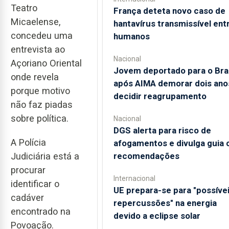
Teatro
França deteta novo caso de
Micaelense,
hantavírus transmissível ent
concedeu uma
humanos
entrevista ao
Nacional
Açoriano Oriental
Jovem deportado para o Bras
onde revela
após AIMA demorar dois ano
porque motivo
decidir reagrupamento
não faz piadas
sobre política.
Nacional
DGS alerta para risco de
A Polícia
afogamentos e divulga guia
Judiciária está a
recomendações
procurar
Internacional
identificar o
UE prepara-se para "possíve
cadáver
repercussões" na energia
encontrado na
devido a eclipse solar
Povoação.