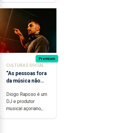
Premium
CULTURA E SOCIAL
“As pessoas fora
da música não
têm a noção do
Diogo Raposo é um
quão difícil é
DJ e produtor
produzir uma
musical açoriano,...
música”