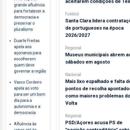
aceitarem condições de Te
grande afluência
para fortalecer a
Futebol
democracia e
Santa Clara lidera contrata
preservar o
de portugueses na época
pluralismo
2026/2027
Duarte Freitas
apela aos
Regional
açorianos para
Museus municipais abrem a
escolherem
sábados em agosto
quem deve
governar a região
Nacional
Mais lixo espalhado e falta d
Vasco Cordeiro
pontos de recolha apontado
apela ao voto
para ser um bom
como maiores problemas d
dia para a
Volta
autonomia e a
democracia
Regional
PSD/Açores acusa PS de
Afluência às
"posição contraditória" sobr
urnas até às