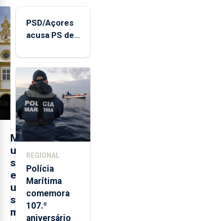
PSD/Açores
acusa PS de
"posição
contraditória"
sobre
evolução
turística
M
u
REGIONAL
s
Polícia
e
Marítima
u
comemora
s
107.º
m
aniversário