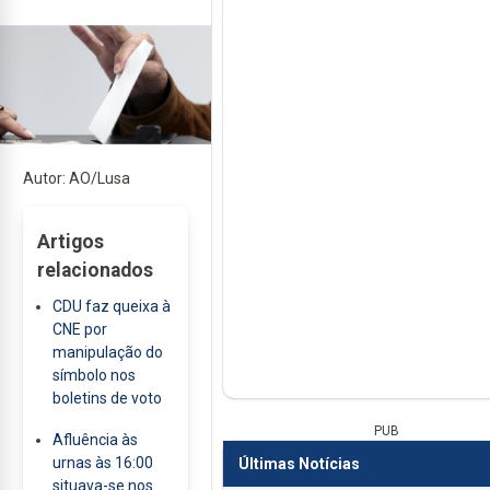
Autor: AO/Lusa
Artigos
relacionados
CDU faz queixa à
CNE por
manipulação do
símbolo nos
boletins de voto
PUB
Afluência às
urnas às 16:00
Últimas Notícias
situava-se nos