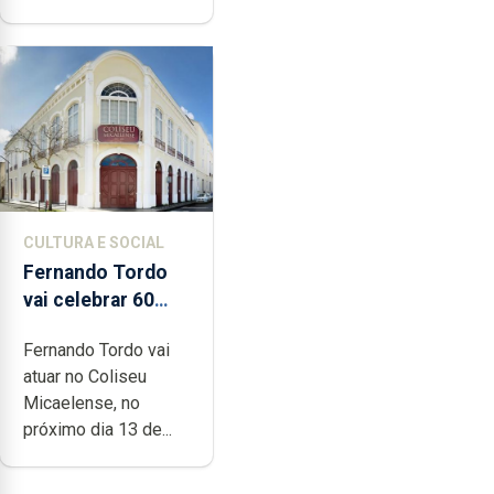
CULTURA E SOCIAL
Fernando Tordo
vai celebrar 60
anos de carreira
Fernando Tordo vai
no Coliseu
atuar no Coliseu
Micaelense
Micaelense, no
próximo dia 13 de...