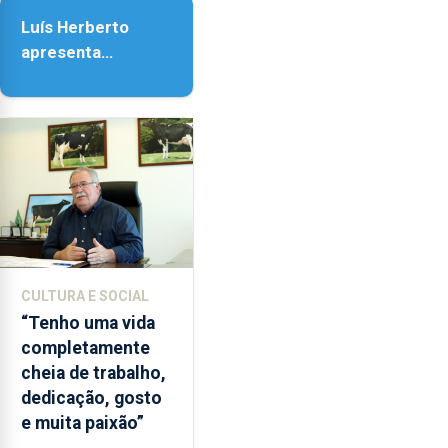
Assunção
18h00.
Luís Herberto
apresenta
‘Lugares da
Paisagem’
CULTURA E SOCIAL
“Tenho uma vida
completamente
cheia de trabalho,
dedicação, gosto
e muita paixão”