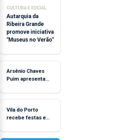
museológicos
CULTURA E SOCIAL
integrados
Autarquia da
na
Ribeira Grande
Rede
promove iniciativa
Municipal
"Museus no Verão"
de
Museus
aos
sábados
Arsénio Chaves
durante
o
Puim apresenta
mês
obras na Biblioteca
de
de Vila do Porto
agosto,
entre
Vila do Porto
as
recebe festas em
14h00
honra de Nossa
e
Senhora da
as