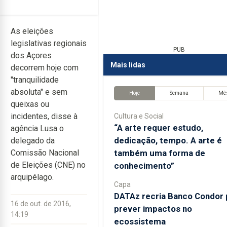
As eleições
legislativas regionais
PUB
dos Açores
Mais lidas
decorrem hoje com
"tranquilidade
absoluta" e sem
Hoje
Semana
Mê
queixas ou
incidentes, disse à
Cultura e Social
“A arte requer estudo,
agência Lusa o
dedicação, tempo. A arte é
delegado da
também uma forma de
Comissão Nacional
de Eleições (CNE) no
conhecimento”
arquipélago.
Capa
DATAz recria Banco Condor 
16 de out. de 2016,
prever impactos no
14:19
ecossistema