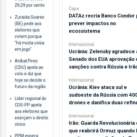
29,29 por cento
Capa
DATAz recria Banco Condor 
Zuraida Soares
prever impactos no
(BE) pede aos
eleitores que
ecossistema
votem porque
"há muita coisa
Internacional
em jogo"
Ucrânia: Zelensky agradece 
Senado dos EUA aprovação 
Aníbal Pires
sanções contra Rússia e Irã
(CDU) apela ao
voto e diz que
Internacional
hoje se decide o
Ucrânia: Kiev ataca sul e
futuro da região
sudoeste da Rússia com 40
Líder regional do
drones e danifica duas refin
CDS-PP apela
aos eleitores que
Internacional
exerçam o direito
Irão: Guarda Revolucionária 
cívico
que reabrirá Ormuz quando
PPM espera