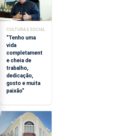
CULTURA E SOCIAL
“Tenho uma
vida
completament
e cheia de
trabalho,
dedicação,
gosto e muita
paixão”