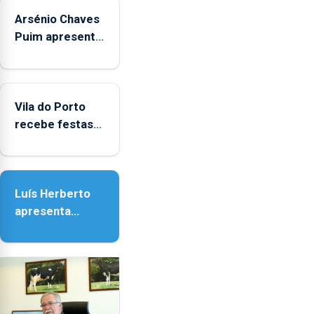
Arsénio Chaves
Puim apresenta
obras na
Biblioteca de
Vila do Porto
Vila do Porto
recebe festas
em honra de
Nossa Senhora
da Assunção
Luís Herberto
apresenta
‘Lugares da
Paisagem’