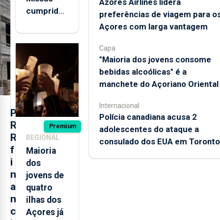
Azores Airlines lidera
cumprida:
preferências de viagem para o
militares
Açores com larga vantagem
açorianos
regressam
Capa
"Maioria dos jovens consome
após
bebidas alcoólicas" é a
missão na
manchete do Açoriano Oriental
Roménia
Internacional
P
Polícia canadiana acusa 2
R
Premium
adolescentes do ataque a
R
REGIONAL
consulado dos EUA em Toronto
f
Maioria
i
dos
n
jovens de
a
quatro
n
ilhas dos
c
Açores já