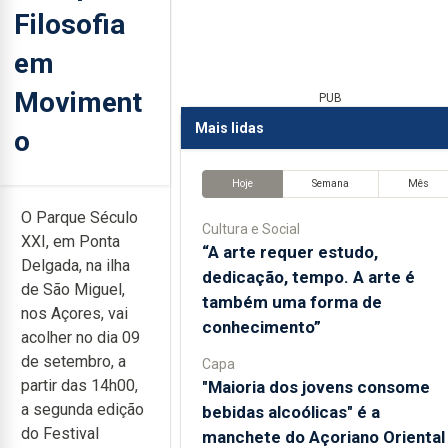
Filosofia
em
Moviment
PUB
Mais lidas
o
Hoje
Semana
Mês
O Parque Século
Cultura e Social
XXI, em Ponta
“A arte requer estudo,
Delgada, na ilha
dedicação, tempo. A arte é
de São Miguel,
também uma forma de
nos Açores, vai
conhecimento”
acolher no dia 09
de setembro, a
Capa
partir das 14h00,
"Maioria dos jovens consome
a segunda edição
bebidas alcoólicas" é a
do Festival
manchete do Açoriano Oriental