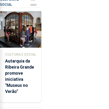
SOCIAL
os
MAIS
65
milhões
de
euros
e
abrange
767
respostas
CULTURA E SOCIAL
habitacionais,
Autarquia da
anunciou
Ribeira Grande
o
promove
Governo
iniciativa
Regional.
"Museus no
Verão"