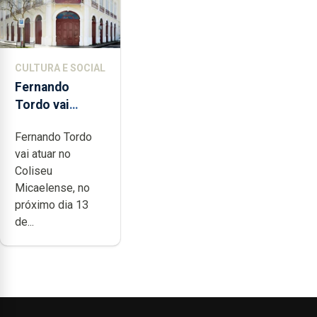
CULTURA E SOCIAL
Fernando
Tordo vai
celebrar 60
Fernando Tordo
anos de
vai atuar no
carreira no
Coliseu
Coliseu
Micaelense, no
Micaelense
próximo dia 13
de...