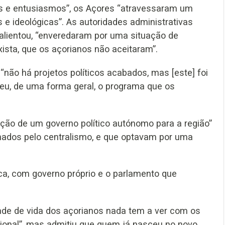
ns e entusiasmos”, os Açores “atravessaram um
 e ideológicas”. As autoridades administrativas
 salientou, “enveredaram por uma situação de
xista, que os açorianos não aceitaram”.
“não há projetos políticos acabados, mas [este] foi
heu, de uma forma geral, o programa que os
zação de um governo político autónomo para a região”
ados pelo centralismo, e que optavam por uma
ca, com governo próprio e o parlamento que
idade de vida dos açorianos nada tem a ver com os
ional”, mas admitiu que quem já nasceu no novo