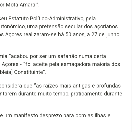
por Mota Amaral”.
u Estatuto Político-Administrativo, pela
autonómico, uma pretensão secular dos açorianos.
os Açores realizaram-se há 50 anos, a 27 de junho
omia “acabou por ser um safanão numa certa
os Açores - “foi aceite pela esmagadora maioria dos
eia] Constituinte”.
 considera que “as raízes mais antigas e profundas
entarem durante muito tempo, praticamente durante
-se um manifesto desprezo para com as ilhas e