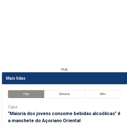
PUB
Mais lidas
Hoje
Semana
Mês
Capa
"Maioria dos jovens consome bebidas alcoólicas" é
a manchete do Açoriano Oriental