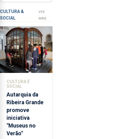
com selo Marca
a
Açores
prevenção
CULTURA &
VER
SOCIAL
primária
MAIS
da
violência
doméstica,
através
da
promoção
de
competências
CULTURA E
pessoais,
SOCIAL
emocionais
Autarquia da
e
Ribeira Grande
sociais
promove
junto
iniciativa
das
"Museus no
crianças
Verão"