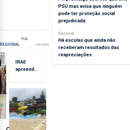
PSU mas avisa que ninguém
pode ter proteção social
prejudicada
Nacional
PUB
Há escolas que ainda não
REGIONAL
VER MAIS
receberam resultados das
reapreciações
IRAE
apreendeu
mais de 32
toneladas
de
alimentos
entre
2021 e
2025 nos
Açores
C