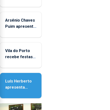
Arsénio Chaves
Puim apresenta
obras na
Biblioteca de
Vila do Porto
Vila do Porto
recebe festas
em honra de
Nossa Senhora
da Assunção
Luís Herberto
apresenta
‘Lugares da
Paisagem’