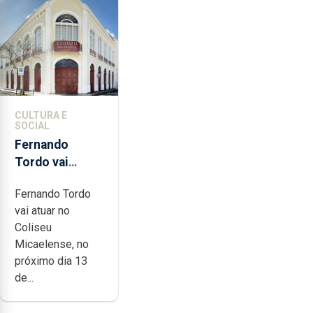
CULTURA E
SOCIAL
Fernando
Tordo vai
celebrar 60
Fernando Tordo
anos de
vai atuar no
carreira no
Coliseu
Coliseu
Micaelense, no
Micaelense
próximo dia 13
de...