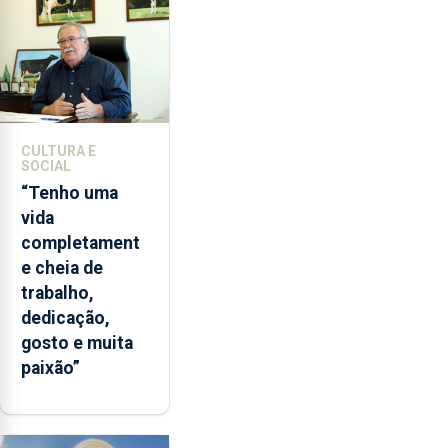
CULTURA E
SOCIAL
“Tenho uma
vida
completament
e cheia de
trabalho,
dedicação,
gosto e muita
paixão”