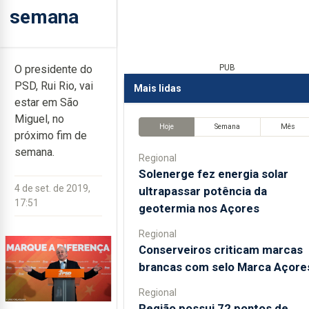
semana
O presidente do
PUB
PSD, Rui Rio, vai
Mais lidas
estar em São
Miguel, no
Hoje
Semana
Mês
próximo fim de
semana.
Regional
Solenerge fez energia solar
4 de set. de 2019,
ultrapassar potência da
17:51
geotermia nos Açores
Regional
Conserveiros criticam marcas
brancas com selo Marca Açore
Regional
Região possui 72 pontos de