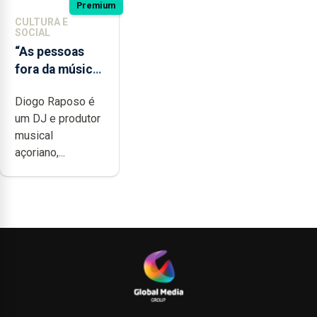
Premium
CULTURA E
SOCIAL
“As pessoas
fora da música
não têm a
Diogo Raposo é
noção do quão
um DJ e produtor
difícil é
musical
produzir uma
açoriano,...
música”