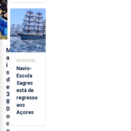
quinta-
feira nova
loja em
São
Sebastião
e cria 30
postos de
M
trabalho
a
REGIONAL
i
Navio-
s
Escola
d
Sagres
e
está de
3
regresso
8
aos
0
Açores
o
c
o