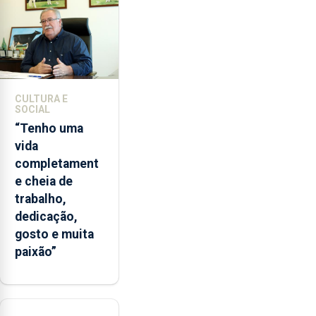
entre
2022
e
2026.
A
ilha
CULTURA E
das
SOCIAL
Flores
“Tenho uma
apresenta
vida
um
completament
“decréscimo
e cheia de
significativo”
trabalho,
da
dedicação,
CPUE
gosto e muita
entre
paixão”
2022
e
2025