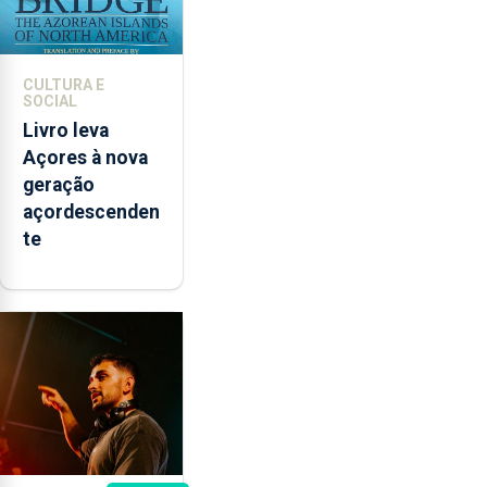
CULTURA E
SOCIAL
Livro leva
Açores à nova
geração
açordescenden
te