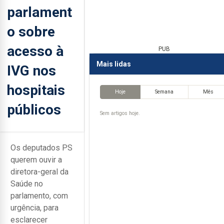
parlament
o sobre
acesso à
PUB
Mais lidas
IVG nos
hospitais
Hoje
Semana
Mês
públicos
Sem artigos hoje.
Os deputados PS
querem ouvir a
diretora-geral da
Saúde no
parlamento, com
urgência, para
esclarecer