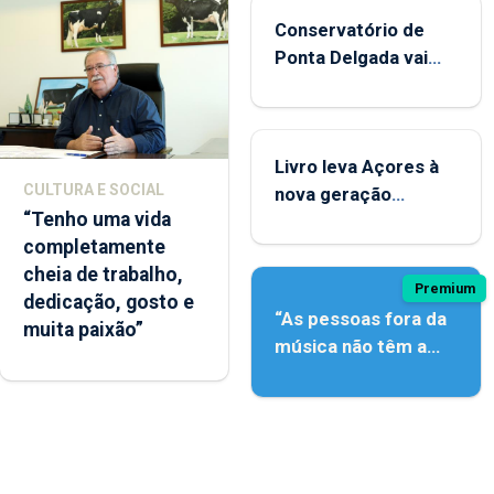
Conservatório de
Ponta Delgada vai
contar com novos
instrumentos
Livro leva Açores à
CULTURA E SOCIAL
nova geração
“Tenho uma vida
açordescendente
completamente
cheia de trabalho,
Premium
dedicação, gosto e
“As pessoas fora da
muita paixão”
música não têm a
noção do quão difícil
é produzir uma
música”