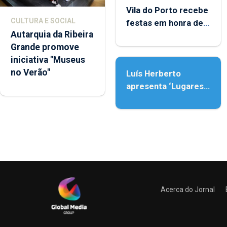
Vila do Porto recebe
CULTURA E SOCIAL
festas em honra de
Autarquia da Ribeira
Nossa Senhora da
Grande promove
Assunção
iniciativa "Museus
no Verão"
Luís Herberto
apresenta ‘Lugares
da Paisagem’
Acerca do Jornal