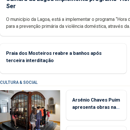
Ser
O município da Lagoa, está a implementar o programa “Hora 
para a prevenção primária da violência doméstica, através da
promoção de competências pessoais, emocionais e sociais 
crianças
Praia dos Mosteiros reabre a banhos após
terceira interditação
CULTURA & SOCIAL
Arsénio Chaves Puim
apresenta obras na
Biblioteca de Vila do
Porto