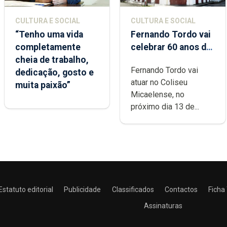
CULTURA E SOCIAL
CULTURA E SOCIAL
“Tenho uma vida
Fernando Tordo vai
completamente
celebrar 60 anos de
cheia de trabalho,
carreira no Coliseu
Fernando Tordo vai
dedicação, gosto e
Micaelense
atuar no Coliseu
muita paixão”
Micaelense, no
próximo dia 13 de...
Estatuto editorial
Publicidade
Classificados
Contactos
Ficha
Assinaturas