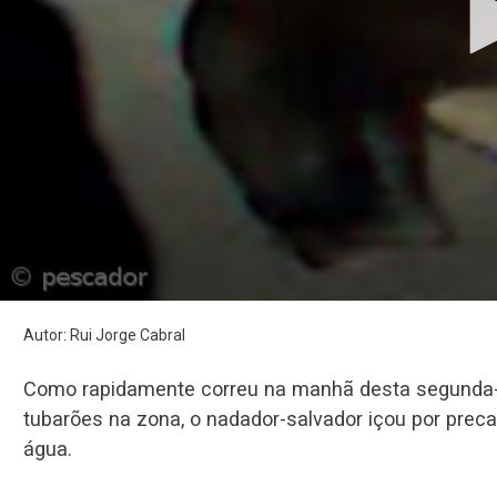
Volume
Previous
Next
90%
Autor: Rui Jorge Cabral
Como rapidamente correu na manhã desta segunda-f
tubarões na zona, o nadador-salvador içou por prec
água.