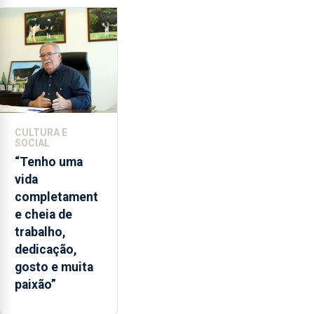
de
lapas
entre
2022
e
2026.
A
ilha
CULTURA E
das
SOCIAL
Flores
“Tenho uma
apresenta
vida
um
completament
“decréscimo
e cheia de
significativo”
trabalho,
da
dedicação,
CPUE
gosto e muita
entre
paixão”
2022
e