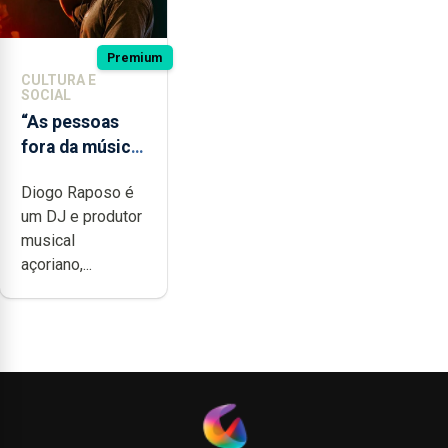
Premium
CULTURA E
SOCIAL
“As pessoas
fora da música
não têm a
Diogo Raposo é
noção do quão
um DJ e produtor
difícil é
musical
produzir uma
açoriano,...
música”