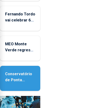
2025
Fernando Tordo
vai celebrar 60
anos de
carreira no
Coliseu
MEO Monte
Micaelense
Verde regressa
com reforço da
acessibilidade
Conservatório
de Ponta
Delgada vai
contar com
novos
instrumentos