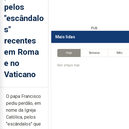
pelos
"escândalo
s"
PUB
Mais lidas
recentes
em Roma
Hoje
Semana
Mês
e no
Sem artigos hoje.
Vaticano
O papa Francisco
pediu perdão, em
nome da Igreja
Católica, pelos
"escândalos" que