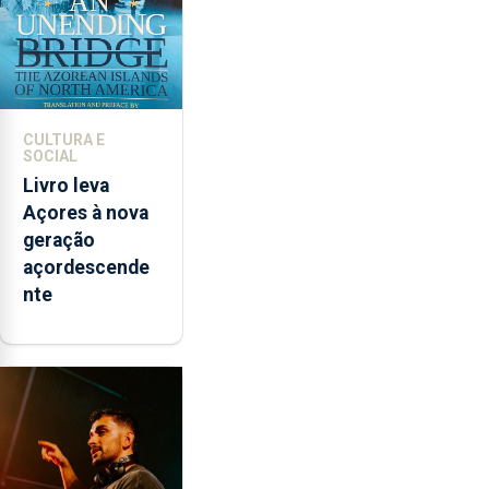
CULTURA E
SOCIAL
Livro leva
Açores à nova
geração
açordescende
nte