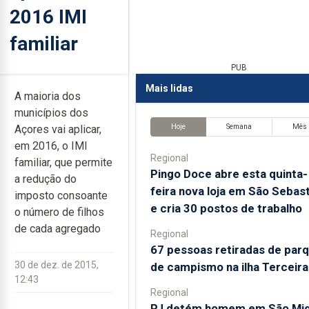
2016 IMI
familiar
PUB
Mais lidas
A maioria dos
municípios dos
Hoje
Semana
Mês
Açores vai aplicar,
em 2016, o IMI
Regional
familiar, que permite
Pingo Doce abre esta quinta-
a redução do
feira nova loja em São Sebas
imposto consoante
e cria 30 postos de trabalho
o número de filhos
de cada agregado
Regional
67 pessoas retiradas de par
30 de dez. de 2015,
de campismo na ilha Terceira
12:43
Regional
PJ detém homem em São Mig