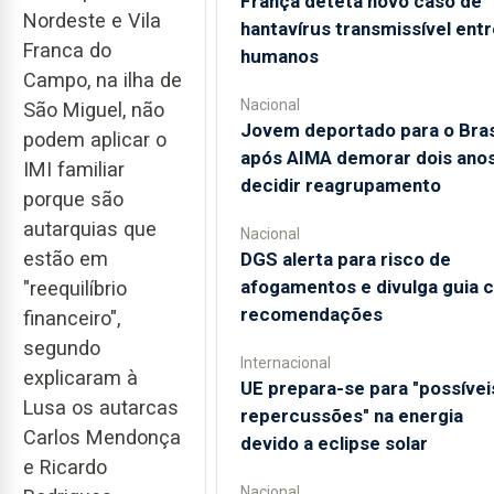
França deteta novo caso de
Nordeste e Vila
hantavírus transmissível entr
Franca do
humanos
Campo, na ilha de
Nacional
São Miguel, não
Jovem deportado para o Bras
podem aplicar o
após AIMA demorar dois anos
IMI familiar
decidir reagrupamento
porque são
autarquias que
Nacional
estão em
DGS alerta para risco de
afogamentos e divulga guia 
"reequilíbrio
recomendações
financeiro",
segundo
Internacional
explicaram à
UE prepara-se para "possívei
Lusa os autarcas
repercussões" na energia
Carlos Mendonça
devido a eclipse solar
e Ricardo
Nacional