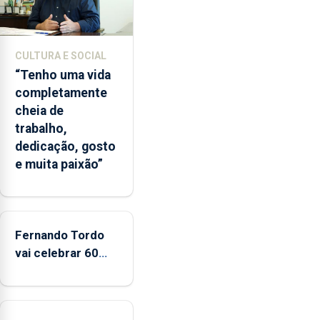
e
2026.
A
CULTURA E SOCIAL
ilha
“Tenho uma vida
das
completamente
Flores
cheia de
apresenta
trabalho,
um
dedicação, gosto
“decréscimo
e muita paixão”
significativo”
da
CPUE
entre
2022
Fernando Tordo
e
vai celebrar 60
2025
anos de carreira
no Coliseu
Micaelense