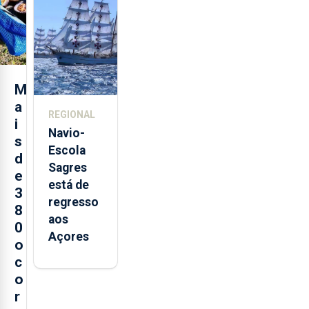
loja em
São
Sebastião
e cria 30
postos de
M
trabalho
a
REGIONAL
i
Navio-
s
Escola
d
Sagres
e
está de
3
regresso
8
aos
0
Açores
o
c
o
r