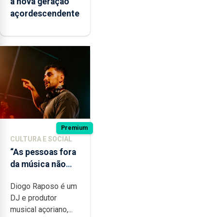
à nova geração
açordescendente
Premium
CULTURA E SOCIAL
“As pessoas fora
da música não
têm a noção do
Diogo Raposo é um
quão difícil é
DJ e produtor
produzir uma
musical açoriano,...
música”