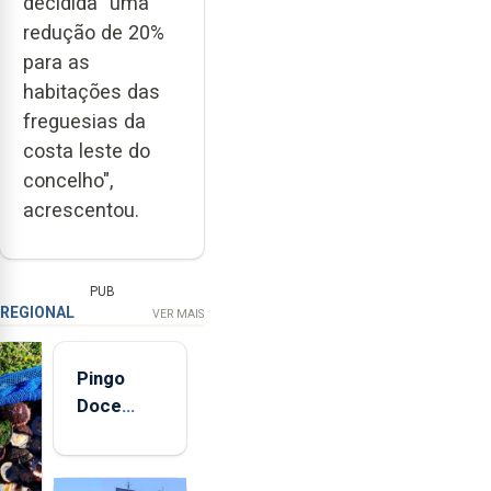
decidida "uma
redução de 20%
para as
habitações das
freguesias da
costa leste do
concelho",
acrescentou.
PUB
REGIONAL
VER MAIS
Pingo
Doce
abre esta
quinta-
feira nova