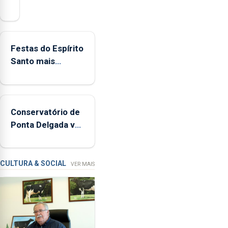
registaram
mais
de
380
Festas do Espírito
ocorrências
Santo mais
e
ecológicas
mais
de
160
Conservatório de
inspeções
Ponta Delgada vai
relacionadas
contar com novos
com
instrumentos
a
apanha
CULTURA & SOCIAL
VER MAIS
ilegal
de
lapas
entre
2022