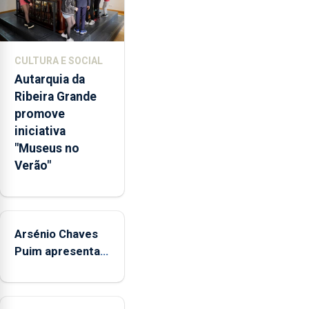
através
da
promoção
de
CULTURA E SOCIAL
competências
Autarquia da
pessoais,
Ribeira Grande
emocionais
promove
e
iniciativa
sociais
"Museus no
junto
Verão"
das
crianças
Arsénio Chaves
Puim apresenta
obras na
Biblioteca de Vila
do Porto