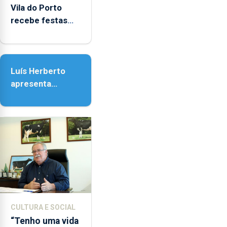
Vila do Porto
recebe festas
em honra de
Nossa Senhora
da Assunção
Luís Herberto
apresenta
‘Lugares da
Paisagem’
CULTURA E SOCIAL
“Tenho uma vida