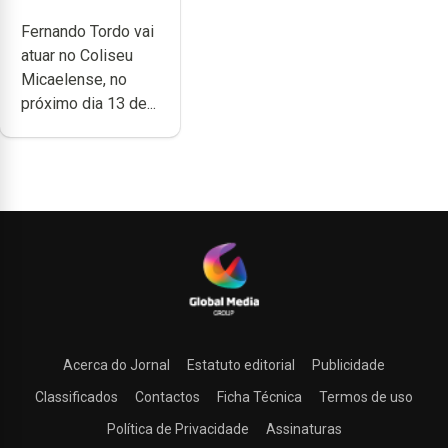
anos de carreira
Fernando Tordo vai
no Coliseu
atuar no Coliseu
Micaelense
Micaelense, no
próximo dia 13 de...
Acerca do Jornal
Estatuto editorial
Publicidade
Classificados
Contactos
Ficha Técnica
Termos de uso
Política de Privacidade
Assinaturas