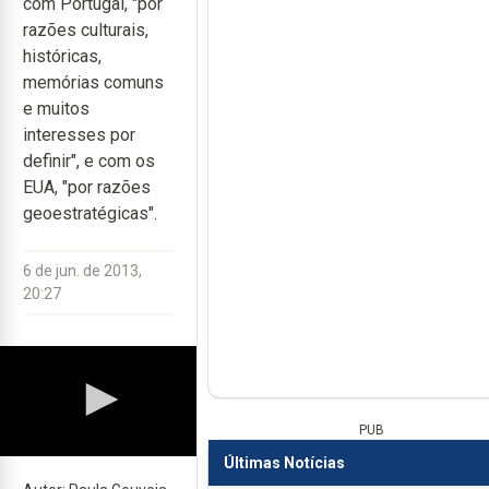
com Portugal, "por
razões culturais,
históricas,
memórias comuns
e muitos
interesses por
definir", e com os
EUA, "por razões
geoestratégicas".
6 de jun. de 2013,
20:27
PUB
Últimas Notícias
Previous
Next