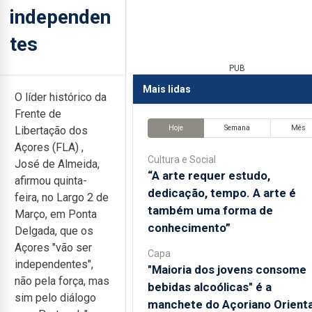
independen
tes
PUB
Mais lidas
O líder histórico da
Frente de
Hoje
Semana
Mês
Libertação dos
Açores (FLA) ,
Cultura e Social
José de Almeida,
“A arte requer estudo,
afirmou quinta-
dedicação, tempo. A arte é
feira, no Largo 2 de
também uma forma de
Março, em Ponta
conhecimento”
Delgada, que os
Açores "vão ser
Capa
independentes",
"Maioria dos jovens consome
não pela força, mas
bebidas alcoólicas" é a
sim pelo diálogo
manchete do Açoriano Orienta