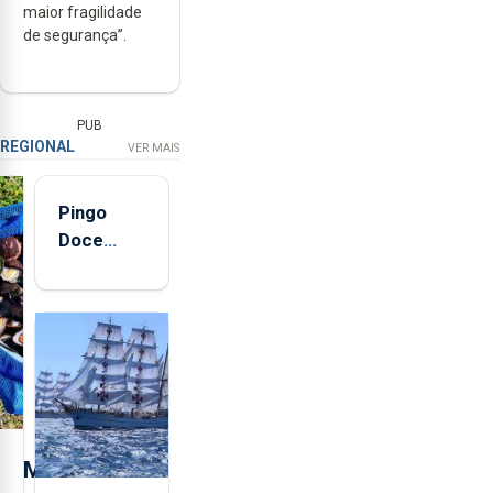
maior fragilidade
de segurança”.
PUB
REGIONAL
VER MAIS
Pingo
Doce
abre esta
quinta-
feira nova
loja em
São
Sebastião
e cria 30
postos de
M
trabalho