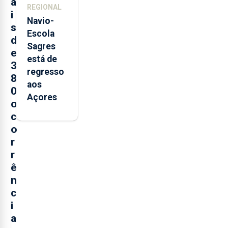
a
REGIONAL
i
Navio-
s
Escola
d
Sagres
e
está de
3
regresso
8
aos
0
Açores
o
c
o
r
r
ê
n
c
i
a