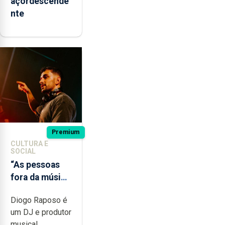
açordescende
nte
Premium
CULTURA E
SOCIAL
“As pessoas
fora da música
não têm a
Diogo Raposo é
noção do quão
um DJ e produtor
difícil é
musical