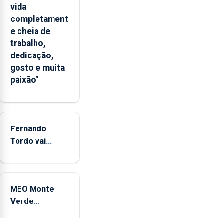
apresenta
vida
um
completament
“decréscimo
e cheia de
significativo”
trabalho,
da
dedicação,
CPUE
gosto e muita
entre
paixão”
2022
e
2025
Fernando
Tordo vai
celebrar 60
anos de
carreira no
MEO Monte
Coliseu
Verde
Micaelense
regressa com