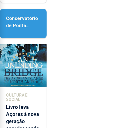
reforço da
acessibilidade
Conservatório
de Ponta
Delgada vai
contar com
novos
instrumentos
CULTURA E
SOCIAL
Livro leva
Açores à nova
geração