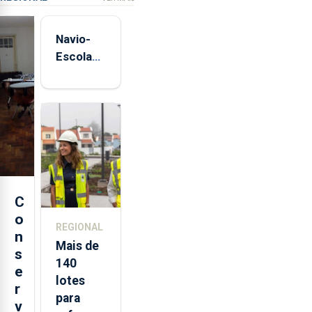
Navio-
Escola
Sagres
está de
regresso
aos
Açores
C
o
REGIONAL
n
Mais de
s
140
e
lotes
r
para
v