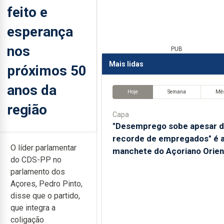
feito e
esperança
nos
PUB
Mais lidas
próximos 50
anos da
Hoje
Semana
Mê
região
Capa
"Desemprego sobe apesar 
recorde de empregados" é 
O líder parlamentar
manchete do Açoriano Orien
do CDS-PP no
parlamento dos
Açores, Pedro Pinto,
disse que o partido,
que integra a
coligação