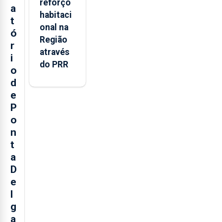
reforço
a
habitaci
t
onal na
ó
Região
r
através
i
do PRR
o
d
e
P
o
n
t
a
D
e
l
g
a