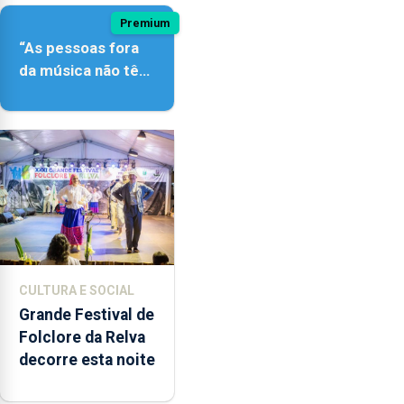
Premium
“As pessoas fora
da música não têm
a noção do quão
difícil é produzir
uma música”
CULTURA E SOCIAL
Grande Festival de
Folclore da Relva
decorre esta noite