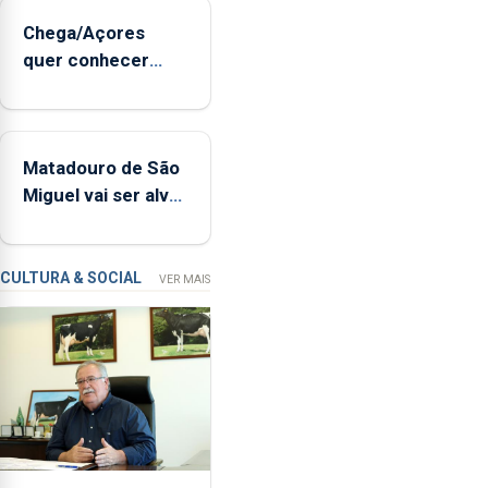
sopro,
Chega/Açores
uma
quer conhecer
harpa,
medidas para
tímpanos
controlar a dívida
e
pública regional
estrados,
Matadouro de São
permitindo
Miguel vai ser alvo
reforçar
de requalificação
as
condições
de
CULTURA & SOCIAL
VER MAIS
ensino
da
instituição