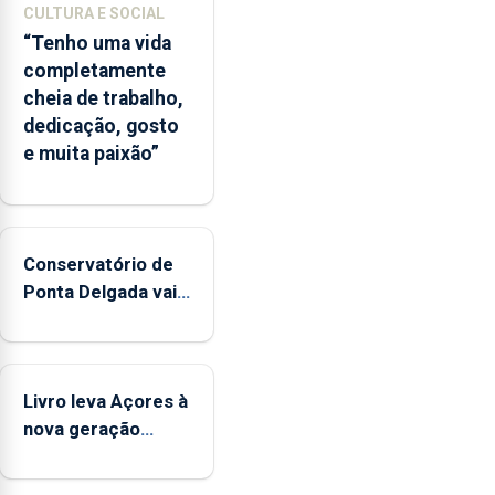
CULTURA E SOCIAL
“Tenho uma vida
completamente
cheia de trabalho,
dedicação, gosto
e muita paixão”
Conservatório de
Ponta Delgada vai
contar com novos
instrumentos
Livro leva Açores à
nova geração
açordescendente