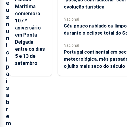
e
Marítima
evolução turística
u
comemora
s
Nacional
107.º
m
Céu pouco nublado ou limpo
aniversário
u
durante o eclipse total do So
em Ponta
n
Delgada
i
Nacional
entre os dias
c
Portugal continental em sec
5 e 13 de
i
meteorológica, mês passado
setembro
p
o julho mais seco do século
a
i
s
a
b
r
e
m