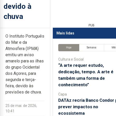
devido à
chuva
PUB
Mais lidas
O Instituto Português
do Mar e da
Hoje
Semana
Mê
Atmosfera (IPMA)
emitiu um aviso
Cultura e Social
amarelo para as ilhas
“A arte requer estudo,
do grupo Ocidental
dedicação, tempo. A arte é
dos Açores, para
também uma forma de
segunda e terça-
conhecimento”
feira, devido às
previsões de chuva.
Capa
DATAz recria Banco Condor 
25 de mai. de 2026,
prever impactos no
10:41
ecossistema