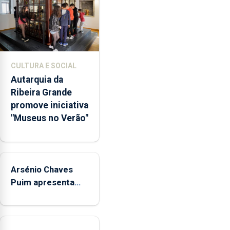
dos
museus
e
núcleos
museológicos
CULTURA E SOCIAL
integrados
Autarquia da
na
Ribeira Grande
Rede
promove iniciativa
Municipal
"Museus no Verão"
de
Museus
aos
sábados
Arsénio Chaves
durante
o
Puim apresenta
mês
obras na Biblioteca
de
de Vila do Porto
agosto,