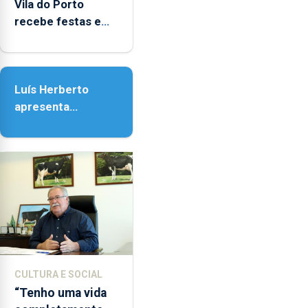
entre
Vila do Porto
as
recebe festas em
14h00
honra de Nossa
e
Senhora da
as
Assunção
18h00.
Luís Herberto
apresenta
‘Lugares da
Paisagem’
CULTURA E SOCIAL
“Tenho uma vida