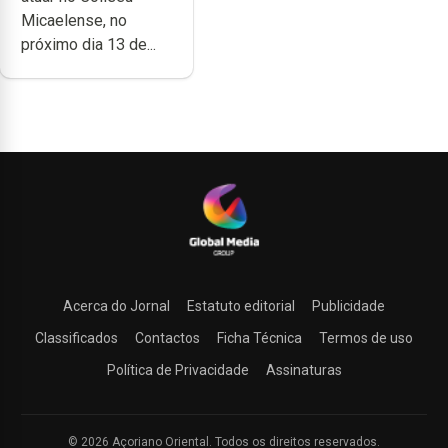
Micaelense
Micaelense, no
próximo dia 13 de...
Acerca do Jornal
Estatuto editorial
Publicidade
Classificados
Contactos
Ficha Técnica
Termos de uso
Política de Privacidade
Assinaturas
© 2026 Açoriano Oriental. Todos os direitos reservados.