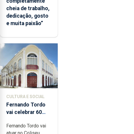
completamente
cheia de trabalho,
dedicação, gosto
e muita paixão”
CULTURA E SOCIAL
Fernando Tordo
vai celebrar 60
anos de carreira
Fernando Tordo vai
no Coliseu
atuar no Coliseu