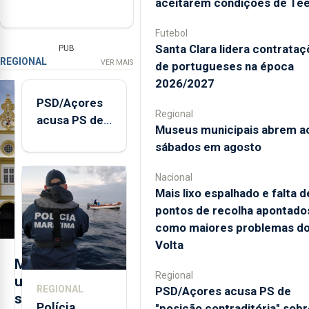
aceitarem condições de Te
Futebol
Santa Clara lidera contrata
PUB
REGIONAL
VER MAIS
de portugueses na época
2026/2027
PSD/Açores
Regional
acusa PS de
Museus municipais abrem a
"posição
sábados em agosto
contraditória"
sobre
Nacional
evolução
Mais lixo espalhado e falta d
turística
pontos de recolha apontado
como maiores problemas d
Volta
M
Regional
u
REGIONAL
PSD/Açores acusa PS de
s
Polícia
"posição contraditória" sobr