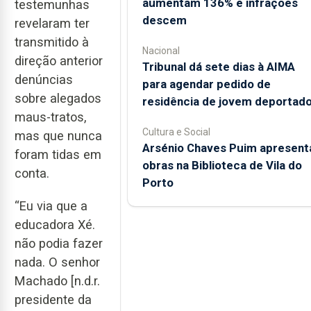
aumentam 136% e infrações
testemunhas
descem
revelaram ter
transmitido à
Nacional
direção anterior
Tribunal dá sete dias à AIMA
denúncias
para agendar pedido de
sobre alegados
residência de jovem deportad
maus-tratos,
Cultura e Social
mas que nunca
Arsénio Chaves Puim apresent
foram tidas em
obras na Biblioteca de Vila do
conta.
Porto
“Eu via que a
educadora Xé.
não podia fazer
nada. O senhor
Machado [n.d.r.
presidente da