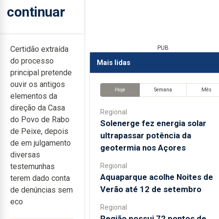
continuar
Certidão extraída
PUB
do processo
Mais lidas
principal pretende
ouvir os antigos
Hoje
Semana
Mês
elementos da
direção da Casa
Regional
do Povo de Rabo
Solenerge fez energia solar
de Peixe, depois
ultrapassar potência da
de em julgamento
geotermia nos Açores
diversas
Regional
testemunhas
Aquaparque acolhe Noites de
terem dado conta
Verão até 12 de setembro
de denúncias sem
eco
Regional
Região possui 72 pontos de