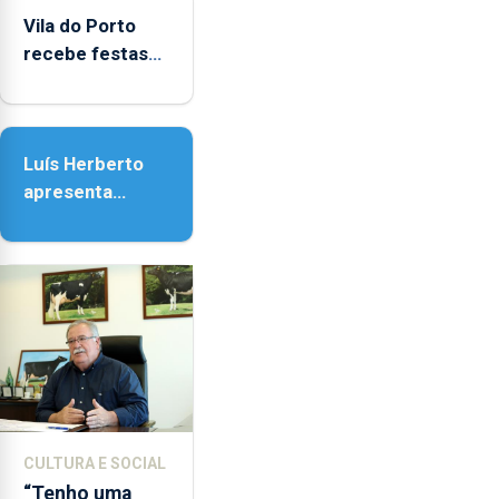
Vila do Porto
recebe festas
em honra de
Nossa Senhora
da Assunção
Luís Herberto
apresenta
‘Lugares da
Paisagem’
CULTURA E SOCIAL
“Tenho uma