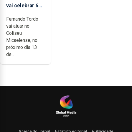
vai celebrar 60
anos de carreira
Fernando Tordo
no Coliseu
vai atuar no
Micaelense
Coliseu
Micaelense, no
próximo dia 13
de...
Acerca do Jornal
Estatuto editorial
Publicidade