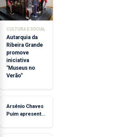
da
promoção
de
competências
CULTURA E SOCIAL
pessoais,
Autarquia da
emocionais
Ribeira Grande
e
promove
sociais
iniciativa
junto
"Museus no
das
Verão"
crianças
Arsénio Chaves
Puim apresenta
obras na
Biblioteca de
Vila do Porto