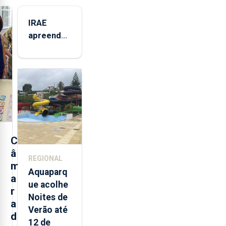
IRAE
apreendeu
mais de 32
toneladas
de
alimentos
entre
2021 e
2025 nos
Açores
C
â
REGIONAL
m
Aquaparq
a
ue acolhe
r
Noites de
a
Verão até
d
12 de