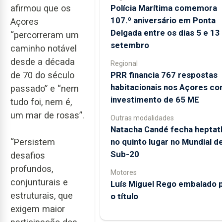
Polícia Marítima comemora
afirmou que os
107.º aniversário em Ponta
Açores
Delgada entre os dias 5 e 13
“percorreram um
setembro
caminho notável
desde a década
Regional
PRR financia 767 respostas
de 70 do século
habitacionais nos Açores c
passado” e “nem
investimento de 65 ME
tudo foi, nem é,
um mar de rosas”.
Outras modalidades
Natacha Candé fecha heptat
no quinto lugar no Mundial d
“Persistem
Sub-20
desafios
profundos,
Motores
conjunturais e
Luís Miguel Rego embalado 
estruturais, que
o título
exigem maior