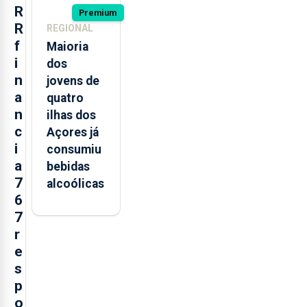
R
Premium
R
REGIONAL
f
Maioria
i
dos
n
jovens de
a
quatro
n
ilhas dos
c
Açores já
i
consumiu
a
bebidas
7
alcoólicas
6
7
r
e
s
p
o