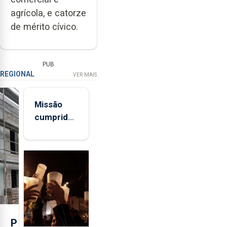
agrícola, e catorze
de mérito cívico.
PUB
REGIONAL
VER MAIS
Missão
cumprida:
militares
açorianos
regressam
após
missão na
Roménia
P