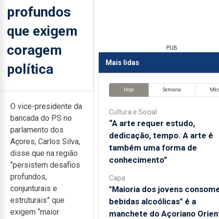
profundos
que exigem
coragem
PUB
Mais lidas
política
Hoje
Semana
Mê
O vice-presidente da
Cultura e Social
bancada do PS no
“A arte requer estudo,
parlamento dos
dedicação, tempo. A arte é
Açores, Carlos Silva,
também uma forma de
disse que na região
conhecimento”
“persistem desafios
profundos,
Capa
conjunturais e
"Maioria dos jovens consom
estruturais” que
bebidas alcoólicas" é a
exigem “maior
manchete do Açoriano Orien