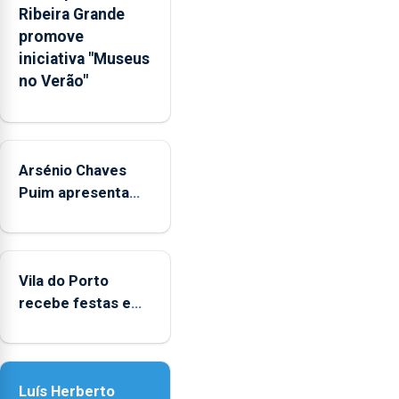
Ribeira Grande
anunciou
promove
o
iniciativa "Museus
Governo
no Verão"
Regional.
Arsénio Chaves
Puim apresenta
obras na
Biblioteca de Vila
do Porto
Vila do Porto
recebe festas em
honra de Nossa
Senhora da
Assunção
Luís Herberto