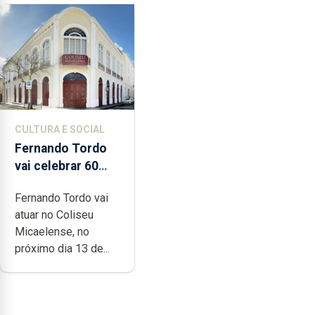
CULTURA E SOCIAL
Fernando Tordo
vai celebrar 60
anos de carreira
Fernando Tordo vai
no Coliseu
atuar no Coliseu
Micaelense
Micaelense, no
próximo dia 13 de...