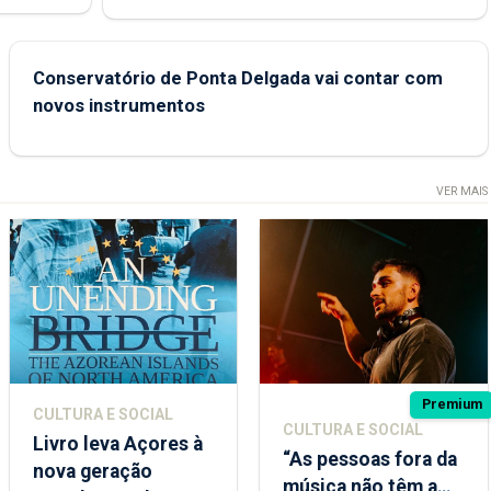
e
Conservatório de Ponta Delgada vai contar com
novos instrumentos
VER MAIS
Premium
CULTURA E SOCIAL
CULTURA E SOCIAL
Livro leva Açores à
“As pessoas fora da
nova geração
música não têm a