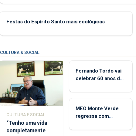
das Flores apresenta um “decréscimo significativo” da CPUE entr
2022 e 2025
Festas do Espírito Santo mais ecológicas
CULTURA & SOCIAL
Fernando Tordo vai
celebrar 60 anos de
carreira no Coliseu
Micaelense
MEO Monte Verde
CULTURA E SOCIAL
regressa com
“Tenho uma vida
reforço da
completamente
acessibilidade