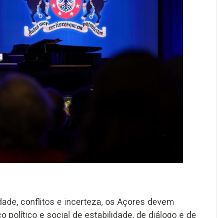
ade, conflitos e incerteza, os Açores devem
 político e social de estabilidade, de diálogo e de